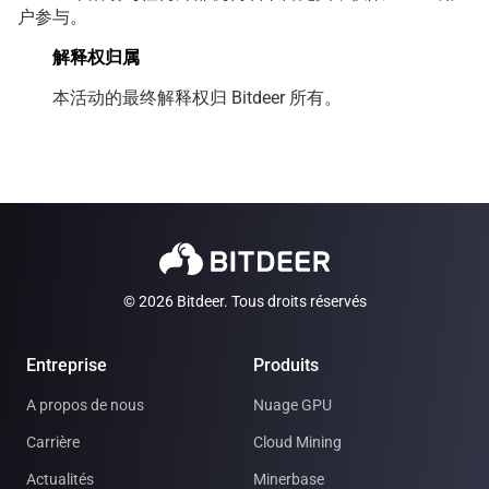
户参与。
解释权归属
本活动的最终解释权归 Bitdeer 所有。
© 2026 Bitdeer. Tous droits réservés
Entreprise
Produits
A propos de nous
Nuage GPU
Carrière
Cloud Mining
Actualités
Minerbase