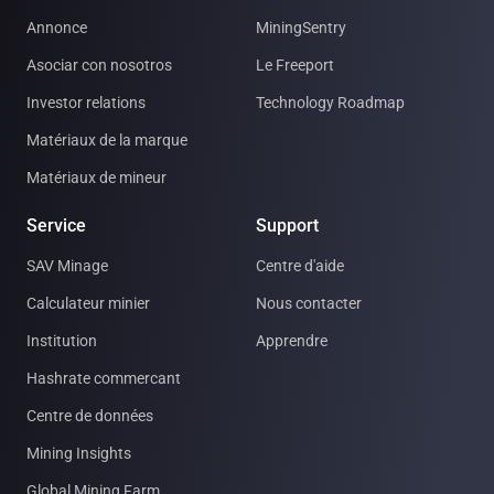
Annonce
MiningSentry
Asociar con nosotros
Le Freeport
Investor relations
Technology Roadmap
Matériaux de la marque
Matériaux de mineur
Service
Support
SAV Minage
Centre d'aide
Calculateur minier
Nous contacter
Institution
Apprendre
Hashrate commercant
Centre de données
Mining Insights
Global Mining Farm