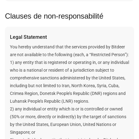
l’ancien. Pensez donc à garder ces informations à portée de
de bord de votre compte et de consulter les « mineurs » ou le «
futurs de chaque plan ; toutefois, certains calculs statiques
main lors du changement!
Clauses de non-responsabilité
hashrate » pour obtenir des informations sur chaque plan.
peuvent vous aider à déterminer les revenus probables.
Pour en savoir plus, consultez l’article concerné dans notre
Au moment d’estimer les revenus et les données de minage
centre d’aide.
.
d’un plan, la méthode de calcul statique part du principe que le
Legal Statement
prix futur des cryptomonnaies, la difficulté du réseau et la
récompense par bloc sont statiques et resteront inchangés.
You hereby understand that the services provided by Bitdeer
Bitdeer ne fait aucune promesse sur vos gains futurs. Tous les
are not available to the following (each, a “Restricted Person”):
chiffres de gains futurs mentionnés ici sont des estimations et
1) any entity that is registered or operating in, or any individual
des hypothèses. Votre revenu réel sera affecté par de
who is a national or resident of a jurisdiction subject to
nombreux facteurs qui échappent au contrôle de Bitdeer.
comprehensive sanctions administered by the United States,
including but not limited to Iran, North Korea, Syria, Cuba,
Crimea Region, Donetsk People’s Republic (DNR) regions and
Luhansk People’s Republic (LNR) regions.
2) any individual or entity which is or is controlled or owned
(50% or more, directly or indirectly) by the target of sanctions
by the United States, European Union, United Nations or
Singapore; or