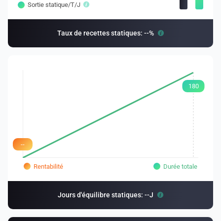
Sortie statique/T/J
Taux de recettes statiques: --%
180
--
Rentabilité
Durée totale
Jours d'équilibre statiques: --J