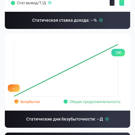
Стат.вывод/T/Д
Статическая ставка дохода: --%
180
--
Безубыток
Общая продолжительность
Статические дни безубыточности: --Д