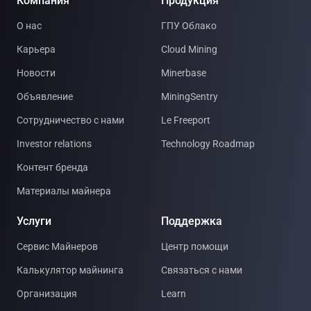
Компания
Продукция
О нас
ГПУ Облако
Карьера
Cloud Mining
Новости
Minerbase
Объявление
MiningSentry
Сотрудничество с нами
Le Freeport
Investor relations
Technology Roadmap
Контент бренда
Материалы майнера
Услуги
Поддержка
Сервис Майнеров
Центр помощи
Калькулятор майнинга
Связаться с нами
Организация
Learn