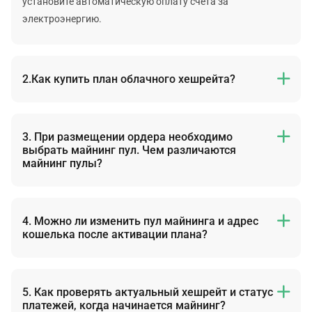
установите автоматическую оплату счёта за
электроэнергию.
2.Как купить план облачного хешрейта?

Выберите план -> выберите криптовалюту -> выберите
майнинг пул -> добавьте адрес кошелька -> выберите
изначальные дни потребления электричества ->
3. При размещении ордера необходимо

выбрать майнинг пул. Чем различаются
выберите способ оплаты -> отправьте ордер -> выберите
майнинг пулы?
способ оплаты -> оплатите всю сумму в течение 6 часов.
Майнинг пулы предлагают разные размеры
минимального вывода, способы распределения прибыли
и поддерживаемые криптовалюты.
4. Можно ли изменить пул майнинга и адрес

кошелька после активации плана?
Более подробная информация указана в статье нашего
справочного центра
.
В режиме «Классический» Вы можете изменять пул
майнинга и адрес кошелька после активации плана.
В режиме «Ускоренный» Можно изменить адрес
5. Как проверять актуальный хешрейт и статус

платежей, когда начинается майнинг?
кошелька, но не пул майнинга.