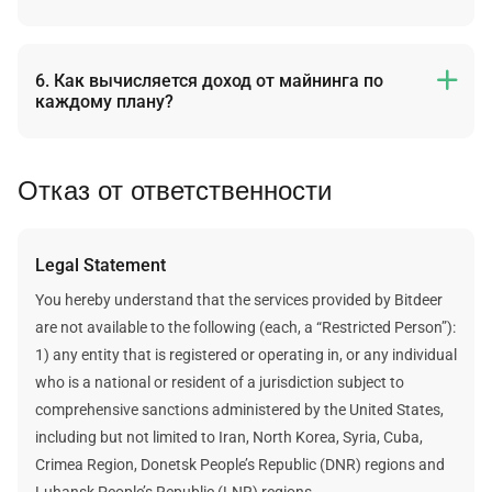
Чтобы изменить адрес кошелька и пул майнинга,
После активации плана мы подключаем хешрейт к
перейдите на панель управления и выберите «Майнинг»
вашему пулу майнинга, который будет отправлять
или «Хешрейт» в зависимости от плана, в который
полученную криптовалюту напрямую на адрес вашего
6. Как вычисляется доход от майнинга по

каждому плану?
вносите изменения. При этом потребуется подтвердить
кошелька.
новый и текущий адреса кошельков, поэтому
Все актуальные данные и изменения в реальном времени
К сожалению, мы не можем с точностью определить
обязательно сохраняйте данные для проверки.
будут отображаться в вашем личном аккаунте. Данные
будущий доход для каждого отдельного плана, но с
Отказ от ответственности
по каждому плану можно просматривать на панели
помощью статических расчётов можно подсчитать
управления в аккаунте в разделах «Майнинг» или
вероятную прибыль.
«Хешрейт».
В основе статических расчётов для определения прибыли
Legal Statement
Более подробная информация указана в статье нашего
и данных майнинга лежит предположение, что стоимость
справочного центра.
.
криптовалюты в будущем, сложность майнинга и
You hereby understand that the services provided by Bitdeer
награда за блок — это постоянные и неизменяемые
are not available to the following (each, a “Restricted Person”):
величины.
1) any entity that is registered or operating in, or any individual
Bitdeer не дает никаких гарантий относительно будущих
who is a national or resident of a jurisdiction subject to
доходов. Любые указанные цифры будущих доходов
comprehensive sanctions administered by the United States,
являются приблизительными оценками и
including but not limited to Iran, North Korea, Syria, Cuba,
предположениями. На фактический доход влияет
Crimea Region, Donetsk People’s Republic (DNR) regions and
множество факторов, не зависящих от Bitdeer.
Luhansk People’s Republic (LNR) regions.