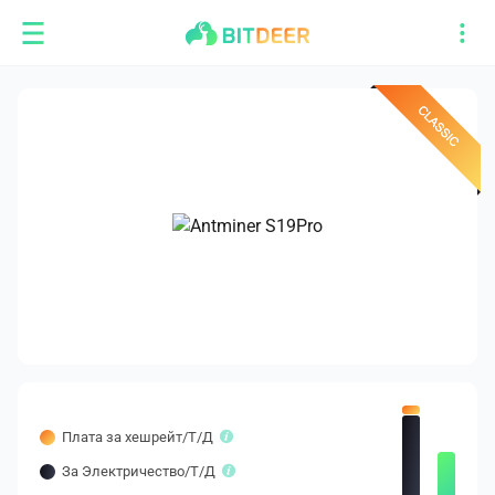
Плата за хешрейт/T/Д
За Электричество/T/Д