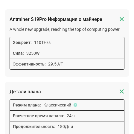

Antminer S19Pro Информация о майнере
A whole new upgrade, reaching the top of computing power
Хешрейт:
110TH/s
Сила:
3250W
Эффективность:
29.5J/T

Детали плана
Режим плана:
Классический
Расчетное время начала:
24 ч
Продолжительность:
180Дни