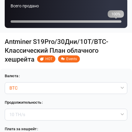
Всего продано
100%
Antminer S19Pro/30Дни/10T/BTC-
Классический План облачного
хешрейта
HOT
Events
Валюта
:
Продолжительность
:
Плата за хешрейт
: