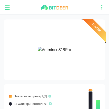
Плата за хешрейт/T/Д
За Электричество/T/Д