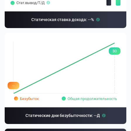
Стат.вывод/T/Д
Статическая ставка дохода: --%
30
--
Безубыток
Общая продолжительность
Статические дни безубыточности: --Д