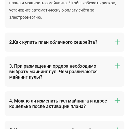
плана и мощностью майнинга. Чтобы избежать рисков,
установите автоматическую оплату счёта за
электроэнергию.
2.Как купить план облачного хешрейта?

Выберите план -> выберите криптовалюту -> выберите
майнинг пул -> добавьте адрес кошелька -> выберите
изначальные дни потребления электричества ->
3. При размещении ордера необходимо

выбрать майнинг пул. Чем различаются
выберите способ оплаты -> отправьте ордер -> выберите
майнинг пулы?
способ оплаты -> оплатите всю сумму в течение 6 часов.
Майнинг пулы предлагают разные размеры
минимального вывода, способы распределения прибыли
и поддерживаемые криптовалюты.
4. Можно ли изменить пул майнинга и адрес

кошелька после активации плана?
Более подробная информация указана в статье нашего
справочного центра
.
В режиме «Классический» Вы можете изменять пул
майнинга и адрес кошелька после активации плана.