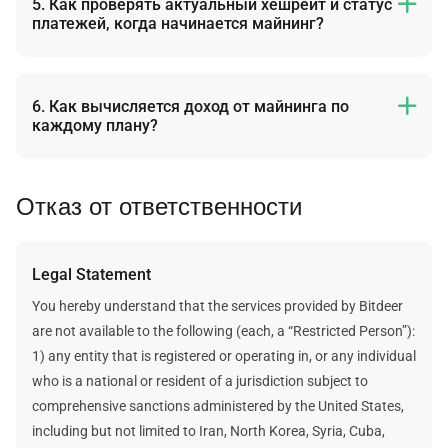
В режиме «Ускоренный» Можно изменить адрес
5. Как проверять актуальный хешрейт и статус

платежей, когда начинается майнинг?
кошелька, но не пул майнинга.
Чтобы изменить адрес кошелька и пул майнинга,
После активации плана мы подключаем хешрейт к
перейдите на панель управления и выберите «Майнинг»
вашему пулу майнинга, который будет отправлять
или «Хешрейт» в зависимости от плана, в который
полученную криптовалюту напрямую на адрес вашего
6. Как вычисляется доход от майнинга по

каждому плану?
вносите изменения. При этом потребуется подтвердить
кошелька.
новый и текущий адреса кошельков, поэтому
Все актуальные данные и изменения в реальном времени
К сожалению, мы не можем с точностью определить
обязательно сохраняйте данные для проверки.
будут отображаться в вашем личном аккаунте. Данные
будущий доход для каждого отдельного плана, но с
Отказ от ответственности
по каждому плану можно просматривать на панели
помощью статических расчётов можно подсчитать
управления в аккаунте в разделах «Майнинг» или
вероятную прибыль.
«Хешрейт».
В основе статических расчётов для определения прибыли
Legal Statement
Более подробная информация указана в статье нашего
и данных майнинга лежит предположение, что стоимость
справочного центра.
.
криптовалюты в будущем, сложность майнинга и
You hereby understand that the services provided by Bitdeer
награда за блок — это постоянные и неизменяемые
are not available to the following (each, a “Restricted Person”):
величины.
1) any entity that is registered or operating in, or any individual
Bitdeer не дает никаких гарантий относительно будущих
who is a national or resident of a jurisdiction subject to
доходов. Любые указанные цифры будущих доходов
comprehensive sanctions administered by the United States,
являются приблизительными оценками и
including but not limited to Iran, North Korea, Syria, Cuba,