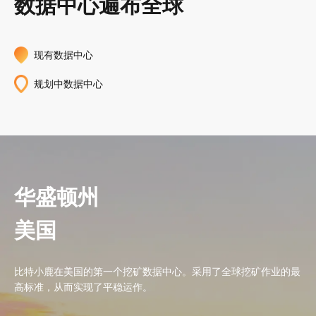
数据中心遍布全球
现有数据中心
规划中数据中心
华盛顿州
德克萨斯州
田纳西州
莫尔德
蒂达尔
格杜
吉格梅林
东南亚
美国
美国
美国
挪威
挪威
不丹
不丹
Bitdeer AI东南亚AI数据中心群（覆盖新加坡与马来西亚）专为高
密度AI计算打造，具备高效散热、高带宽互联，并针对最新GPU型
号优化架构，支持可扩展的AI创新。
比特小鹿在美国的第一个挖矿数据中心。采用了全球挖矿作业的最
美国最大的成熟挖矿数据中心之一。该场地由废弃的铝厂改建而
该场地从松下公司购买，我们在原建筑的基础上改进升级，成为了
比特小鹿在挪威的第一个挖矿数据中心，它完全由Minerbase矿箱
比特小鹿在挪威建设了自己的变电站，该场地由Minerbase矿箱和
Bitdeer 与不丹政府达成战略合作，携手建设大规模数据中心，共
2024年3月，Bitdeer 再次启动第二个大型项目——500MW 吉格梅
高标准，从而实现了平稳运作。
成，并进行了多次升级。该场地带来了新的经济增长，并提高了当
挖矿数据中的标杆案例，并点燃了新的经济增长，增加了当地就业
组成。
传统矿场房组成。
同推进绿色比特币挖矿项目。
林超大规模数据中心，进一步拓展我们可持续性的比特币挖矿的愿
地的就业率。与美国其他地区相比，该地区的电费相对较低。
率。
景。