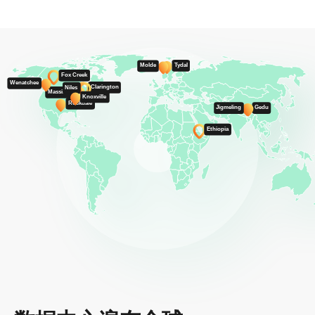
Tydal
Molde
Fox Creek
Wenatchee
Clarington
Niles
Massillon
Knoxville
Rockdale
Gedu
Jigmeling
Ethiopia