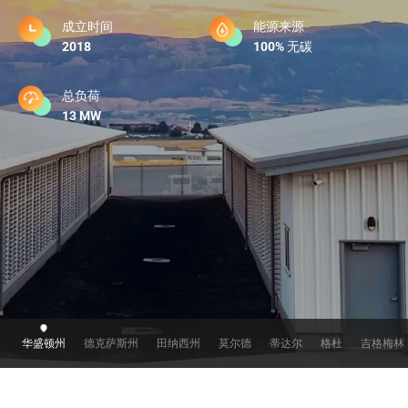
成立时间
冷却方案

2023
专为AI创新设计
成立时间
成立时间
成立时间
成立时间
能源来源
能源来源
能源来源
能源来源
2018
成立时间
成立时间
2019
2022
2023
成立时间
100%
能源来源
能源来源
100%
100%
100%
能源来源
无碳
无碳
无碳
无碳
2019
2020
2024
40%
60%
100%
无碳
无碳
无碳
总负荷
30 MW
（预计2026年）
总负荷
总负荷
总负荷
总负荷
13 MW
总负荷
总负荷
84 MW
225 MW
100 MW
总负荷
563 MW
86 MW
500 MW
华盛顿州
德克萨斯州
田纳西州
莫尔德
蒂达尔
格杜
吉格梅林