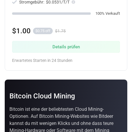
Stromgebühr:
$0.0531/T/T
100% Verkauft
$1.00
$1.75
$0.75 off
Details prüfen
Erwartetes Starten in 24 Stunden
Bitcoin Cloud Mining
Bitcoin ist eine der beliebtesten Cloud Mining-
Optionen. Auf Bitcoin Mining-Websites wie Bitdeer
kannst du mit wenigen Klicks und ohne dass teure
Mining-Hardware oder Software mit dem Mining