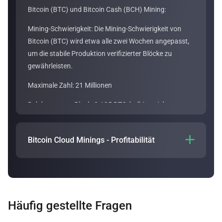
Bitcoin (BTC) und Bitcoin Cash (BCH) Mining:
Mining-Schwierigkeit: Die Mining-Schwierigkeit von
Bitcoin (BTC) wird etwa alle zwei Wochen angepasst,
um die stabile Produktion verifizierter Blöcke zu
gewährleisten.
Maximale Zahl: 21 Millionen
Belohnung pro Block: 3.125 BTC, halbiert sich
ungefähr alle vier Jahre
Mining-Algorithmus: SHA-256
Bitcoin Cloud Minings - Profitabilität

Die Profitabilität des Bitcoin-Cloud-Minings
hängt von
verschiedenen Faktoren ab, zum Beispiel von der
Laufzeit des Plans und der Hashrate-Gebühr. Die
Profitabilität eines Bitcoin Cloud Mining-Plans lässt
Häufig gestellte Fragen
sich mit unseren
Cloud Mining-Rechner
abschätzen.