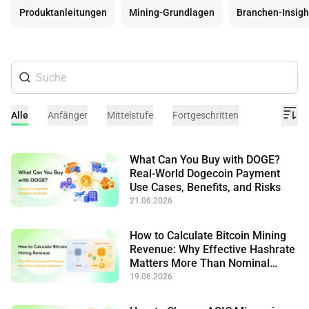
Produktanleitungen
Mining-Grundlagen
Branchen-Insigh
Alle
Anfänger
Mittelstufe
Fortgeschritten
What Can You Buy with DOGE?
Real-World Dogecoin Payment
Use Cases, Benefits, and Risks
21.06.2026
How to Calculate Bitcoin Mining
Revenue: Why Effective Hashrate
Matters More Than Nominal
Hashrate
19.06.2026