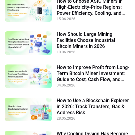
How to Choose ASIC Miners in
High-Electricity-Price Regions:
Power Efficiency, Cooling, and
Flexible Operation
15.06.2026
How Should Large Mining
Facilities Choose Industrial
Bitcoin Miners in 2026
10.06.2026
How to Improve Profit from Long-
Term Bitcoin Miner Investment:
Guide to Cost, Cash Flow, and
Lifecycle Management
04.06.2026
How to Use a Blockchain Explorer
in 2026: Track Transfers, Gas &
Address Risk
28.05.2026
Why Cooling Design Has Become