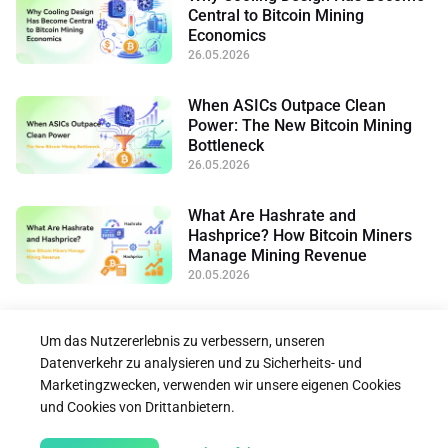
Central to Bitcoin Mining
Economics
26.05.2026
When ASICs Outpace Clean
Power: The New Bitcoin Mining
Bottleneck
26.05.2026
What Are Hashrate and
Hashprice? How Bitcoin Miners
Manage Mining Revenue
20.05.2026
1
2
3
4
•••
16
Um das Nutzererlebnis zu verbessern, unseren
Datenverkehr zu analysieren und zu Sicherheits- und
Marketingzwecken, verwenden wir unsere eigenen Cookies
und Cookies von Drittanbietern.




Folge uns