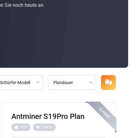
n Sie noch heute an.
Antminer S19Pro Plan
HOT
Events