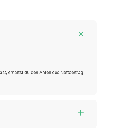

t, erhältst du den Anteil des Nettoertrag

er statische Berechnungen zur Ermittlung