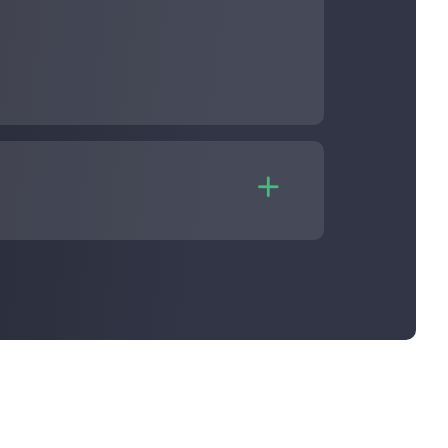

Laufzeit des Plans und der Hashrate-
abschätzen.