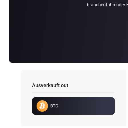
branchenführender K
Ausverkauft out
BTC