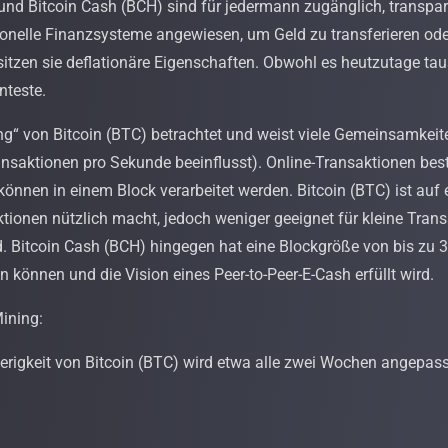
und Bitcoin Cash (BCH) sind für jedermann zugänglich, transpar
tionelle Finanzsysteme angewiesen, um Geld zu transferieren ode
tzen sie deflationäre Eigenschaften. Obwohl es heutzutage tau
nteste.
g“ von Bitcoin (BTC) betrachtet und weist viele Gemeinsamkeite
ansaktionen pro Sekunde beeinflusst). Online-Transaktionen best
önnen in einem Block verarbeitet werden. Bitcoin (BTC) ist auf
tionen nützlich macht, jedoch weniger geeignet für kleine Tran
d. Bitcoin Cash (BCH) hingegen hat eine Blockgröße von bis zu 
können und die Vision eines Peer-to-Peer-E-Cash erfüllt wird.
ining:
rigkeit von Bitcoin (BTC) wird etwa alle zwei Wochen angepasst,