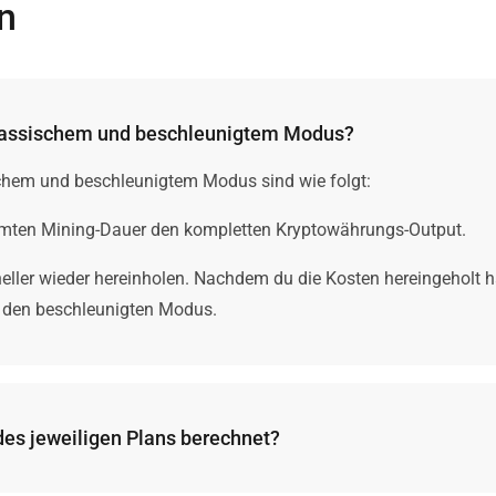
n
klassischem und beschleunigtem Modus?
chem und beschleunigtem Modus sind wie folgt:
samten Mining-Dauer den kompletten Kryptowährungs-Output.
eller wieder hereinholen. Nachdem du die Kosten hereingeholt has
 den beschleunigten Modus.
es jeweiligen Plans berechnet?
 zukünftigen Einnahmen eines jeden Plans geben. Wir können ab