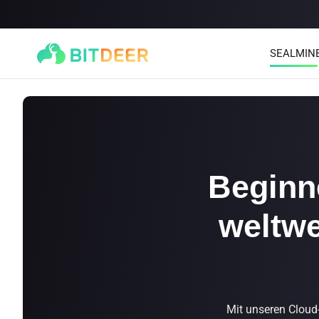
SEALMIN
Beginn
weltwe
SEALMINER A4 Ultra Hydro
SEALMINER A3 Pro Hyd
886T
9.45J/T
660T
12.5J/T
|
|
$0.00
$9900.00
($15/T)
Learn More
Buy Now
Mit unseren Cloud