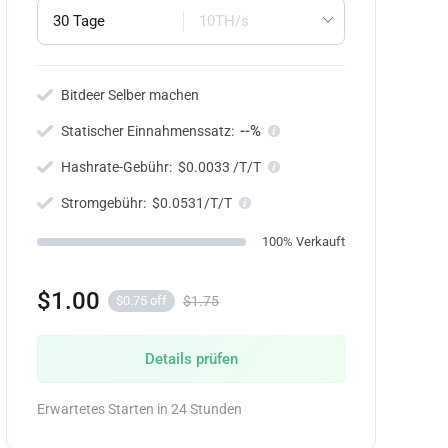
30 Tage
10TH/s
Bitdeer Selber machen
--%
Statischer Einnahmenssatz:
Hashrate-Gebühr:
$0.0033 /T/T
Stromgebühr:
$0.0531/T/T
100% Verkauft
$1.00
$1.75
$0.75 off
Details prüfen
Erwartetes Starten in 24 Stunden