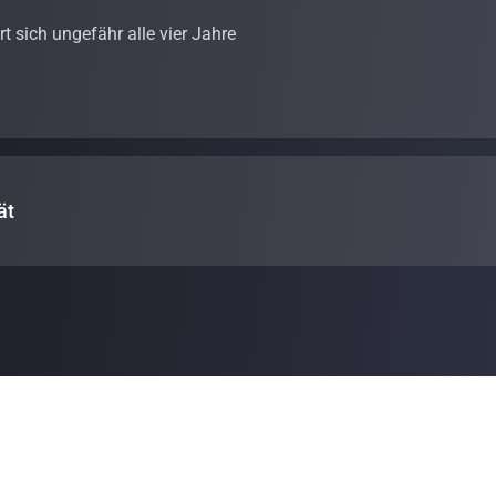
t sich ungefähr alle vier Jahre
ät
ings
hängt von verschiedenen Faktoren ab, zum Beispiel von der 
n Cloud Mining-Plans lässt sich mit unseren
Cloud Mining-Rechner