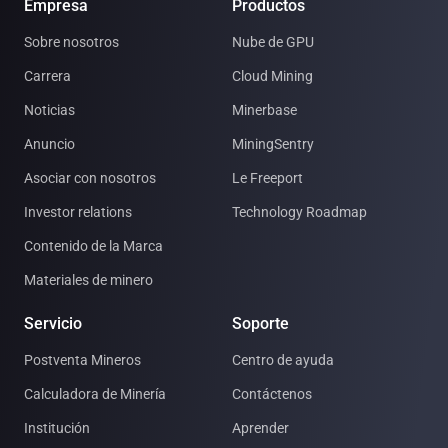
Empresa
Productos
Sobre nosotros
Nube de GPU
Carrera
Cloud Mining
Noticias
Minerbase
Anuncio
MiningSentry
Asociar con nosotros
Le Freeport
Investor relations
Technology Roadmap
Contenido de la Marca
Materiales de minero
Servicio
Soporte
Postventa Mineros
Centro de ayuda
Calculadora de Minería
Contáctenos
Institución
Aprender