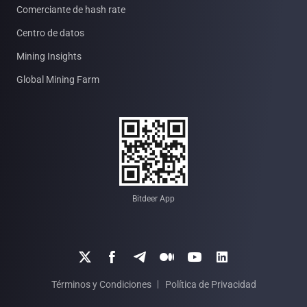
Comerciante de hash rate
Centro de datos
Mining Insights
Global Mining Farm
Bitdeer App






Términos y Condiciones
Política de Privacidad