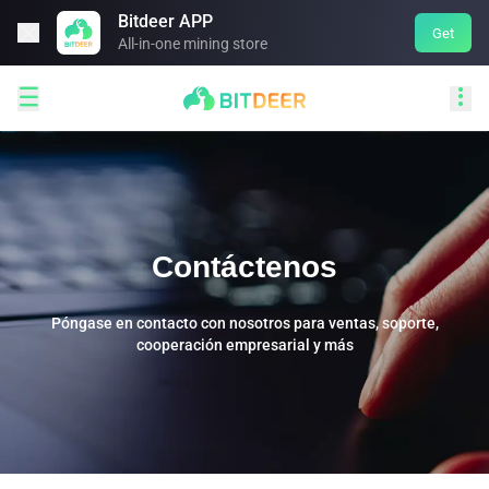
Bitdeer APP

Get
All-in-one mining store


Contáctenos
Póngase en contacto con nosotros para ventas, soporte,
cooperación empresarial y más