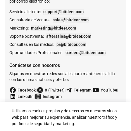
por correo electrónico:
Servicio al cliente
:
support@bitdeer.com
Consultoría de Ventas
:
sales@bitdeer.com
Marketing
:
marketing@bitdeer.com
Soporte postventa
:
aftersales@bitdeer.com
Consultas en los medios
:
pr@bitdeer.com
Oportunidades Profesionales
:
careers@bitdeer.com
Conéctese con nosotros
Síganos en nuestras redes sociales para mantenerse al día
con las últimas noticias y ofertas




Facebook
|
X (Twitter)
|
Telegram
|
YouTube
|

LinkedIn
|
Instagram
Utilizamos cookies propias y de terceros en nuestros sitios
web para mejorar su experiencia, analizar nuestro tráfico y
por fines de seguridad y marketing.