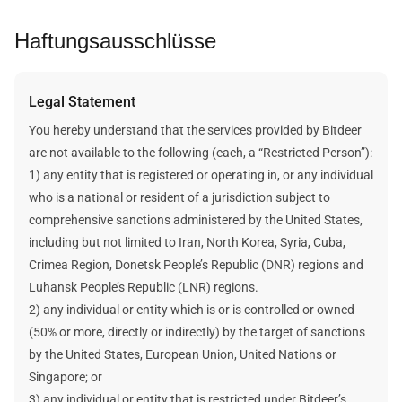
aktuell informiert. Sieh dir hierzu in deinem Konto-Dashboard
Einnahmen eines jeden Plans geben. Wir können aber
Verifizierungsdaten unbedingt zur Hand haben, Institution
Haftungsausschlüsse
'Miners' oder 'Hashrate' für Angaben zu den einzelnen Plänen
statische Berechnungen zur Ermittlung der wahrscheinlichen
neue und deine alte Wallet-Adresse verifizieren musst!
an.
Einnahmen zur Verfügung stellen.
Weitere Informationen findest du in unserem
Hilfe-Center
Bei der statischen Berechnungsmethode wird davon
Legal Statement
Artikel
.
ausgegangen, dass der zukünftige Preis der Kryptowährung,
die Netzwerk-Schwierigkeit und die Blockbelohnung statisch
You hereby understand that the services provided by Bitdeer
sind und sich nicht ändern, wenn Mining-Einnahmen und
are not available to the following (each, a “Restricted Person”):
Daten eines Plans bewertet werden.
1) any entity that is registered or operating in, or any individual
Bitdeer macht keine Versprechungen über deine zukünftigen
who is a national or resident of a jurisdiction subject to
Erträge. Bei den hier genannten Zahlen zu künftigen Gewinnen
comprehensive sanctions administered by the United States,
handelt es sich um Schätzungen und Annahmen. Dein
including but not limited to Iran, North Korea, Syria, Cuba,
tatsächliches Einkommen wird von vielen Faktoren
Crimea Region, Donetsk People’s Republic (DNR) regions and
beeinflusst, die außerhalb der Kontrolle von Bitdeer liegen.
Luhansk People’s Republic (LNR) regions.
2) any individual or entity which is or is controlled or owned
(50% or more, directly or indirectly) by the target of sanctions
by the United States, European Union, United Nations or
Singapore; or
3) any individual or entity that is restricted under Bitdeer’s