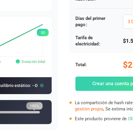
Días del primer
3 
pago
:
30
Tarifa de
$1.
electricidad
:
o
Duración total
$2
Total:
Crear una cuenta p
uilibrio estático: --D
La compartición de hash rate
100%
gestión propia
, Se estima ini
Este producto proviene de
Of