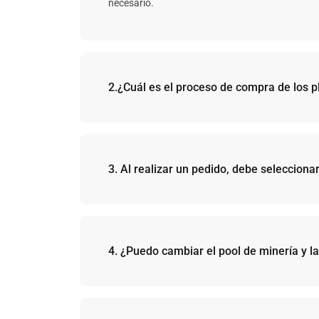
necesario.
2.¿Cuál es el proceso de compra de los p
El proceso de compra es el siguiente: seleccione e
días de electricidad -> seleccione un método de p
3. Al realizar un pedido, debe seleccionar
Diferentes pools de minería tienen diferentes 
Para obtener más información, visite nuestro
ar
4. ¿Puedo cambiar el pool de minería y la
Planes del Modo Clásico: puede cambiar tanto el
Planes del Modo Acelerador: en el Modo Acelerad
Para cambiar el pool de minería y la dirección de