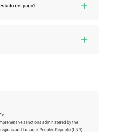
uando haga el cambio.
 estado del pago?

riptomonedas minadas directamente a la dirección
ver los ‘Mineros’ o ‘Hashrate’ de los datos de

a conocer los ingresos probables.
e son fijos y no cambian a la hora de estimar los
 Sus ingresos reales se verán afectadas por
”):
o comprehensive sanctions administered by the
R) regions and Luhansk People’s Republic (LNR)