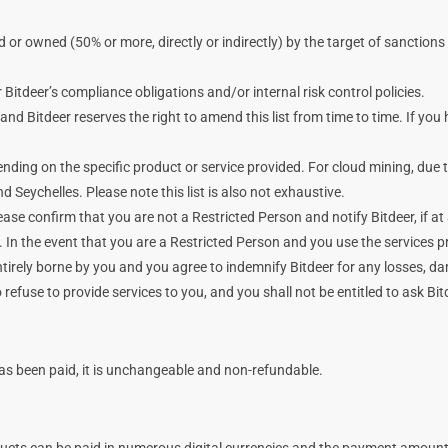
lled or owned (50% or more, directly or indirectly) by the target of sanctio
er Bitdeer’s compliance obligations and/or internal risk control policies.
 and Bitdeer reserves the right to amend this list from time to time. If you
nding on the specific product or service provided. For cloud mining, due t
d Seychelles. Please note this list is also not exhaustive.
ease confirm that you are not a Restricted Person and notify Bitdeer, if a
 the event that you are a Restricted Person and you use the services provid
tirely borne by you and you agree to indemnify Bitdeer for any losses, dam
 refuse to provide services to you, and you shall not be entitled to ask Bi
has been paid, it is unchangeable and non-refundable.