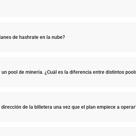
lanes de hashrate en la nube?
l plan -> seleccione una criptomoneda -> elija un pool de minería -> agregue 
ago posterior-> envíe el pedido -> elija un método de pago -> realice el pa
 un pool de minería. ¿Cuál es la diferencia entre distintos poo
umbrales de pago mínimos, métodos de reparto de ingresos y criptomoneda
tículo del centro de ayuda.
.
 dirección de la billetera una vez que el plan empiece a operar
 pool de minería como la dirección una vez que el plan empiece a funcion
or puede cambiar la dirección, pero no puede cambiar el pool de minería
 la billetera, vaya al panel de control de la cuenta y busque el plan que q