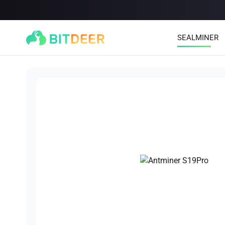
SEALMINER
SEALMINER A4 Ultra Hydro
SEALMINER A3 Pro Hyd
886T
9.45J/T
660T
12.5J/T
|
|
$0.00
$9900.00
($15/T)
Learn More
Buy Now