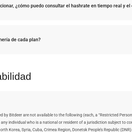
va y de la actual, por lo que debe tener a mano los datos de verificación c
ionar, ¿cómo puedo consultar el hashrate en tiempo real y el
l hashrate al pool de minería elegido; este pool de minería enviará las c
a personalizada. Solo tiene que visitar el panel de control de su cuenta y 
nería de cada plan?
ulo del
Centro de Ayuda.
.
resos de cada plan en el futuro, pero podemos ofrecer cálculos fijos par
turo de la criptomoneda, la dificultad de la red y la recompensa por bloqu
as de ganancias futuras mencionadas aquí son estimaciones y supuestos.
bilidad
eer.
 by Bitdeer are not available to the following (each, a “Restricted Person
 or any individual who is a national or resident of a jurisdiction subject t
n, North Korea, Syria, Cuba, Crimea Region, Donetsk People’s Republic (DN