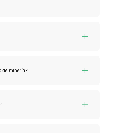

la dirección de la billetera -> elija los primeros
go total en un plazo de 6 horas.
ls de minería?

s de minería admitidas.
?

ar.
.
uiere cambiar en ‘Mineros’ o ‘Hashrate’. Tendrá