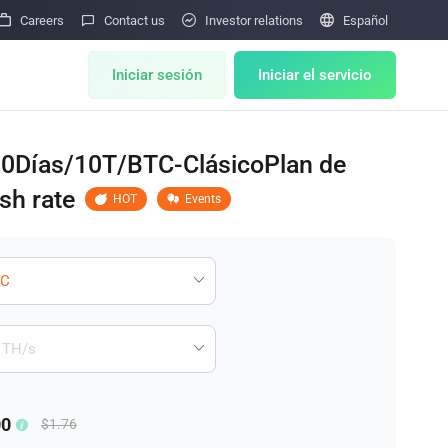




Careers
Contact us
Investor relations
Español
Iniciar sesión
Iniciar el servicio
0Días/10T/BTC-ClásicoPlan de
Miner Store
sh rate
HOT
Events
Miner Draw
HOT
Subasta de Mineros
HOT
nería
Miner After-Sales
M
Cloud Mining
00
$1.76
Bulk Order
ward Program