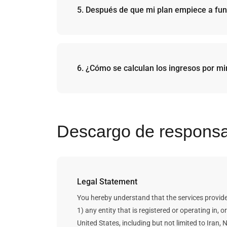
que verificar las direcciones de la billetera nue
5. Después de que mi plan empiece a func
Una vez que su plan esté activo, conectaremos e
de su billetera.
Puede seguir los datos en tiempo real en su cuent
cada plan.
6. ¿Cómo se calculan los ingresos por mi
Para obtener más información, consulte el artíc
Lamentablemente, no podemos garantizar los ing
El método de cálculo fijo supone que el precio fu
ingresos y los datos de minería de un plan.
Bitdeer no promete ganancias futuras. Las cifr
Descargo de responsa
muchos factores que escapan al control de Bitd
Legal Statement
You hereby understand that the services provided
1) any entity that is registered or operating in,
United States, including but not limited to Ira