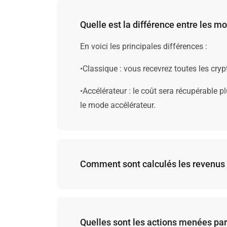
Quelle est la différence entre les m
En voici les principales différences :
•Classique : vous recevrez toutes les cr
•Accélérateur : le coût sera récupérable 
le mode accélérateur.
Comment sont calculés les revenus
Malheureusement, nous ne pouvons pas gar
déterminer les revenus probables.
Quelles sont les actions menées par
Au moment d’estimer les revenus et les do