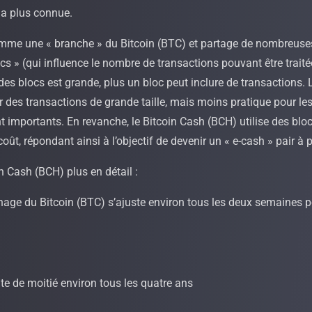
 la plus connue.
mme une « branche » du Bitcoin (BTC) et partage de nombreuses s
locs » (qui influence le nombre de transactions pouvant être trai
 des blocs est grande, plus un bloc peut inclure de transactions. L
r des transactions de grande taille, mais moins pratique pour les 
ont importants. En revanche, le Bitcoin Cash (BCH) utilise des bl
ût, répondant ainsi à l’objectif de devenir un « e-cash » pair à p
n Cash (BCH) plus en détail :
 minage du Bitcoin (BTC) s’ajuste environ tous les deux semaines 
e de moitié environ tous les quatre ans