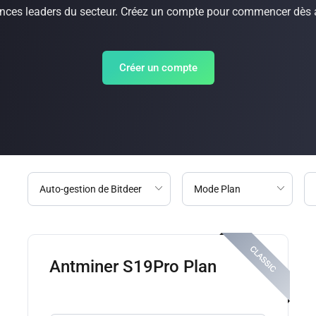
ences leaders du secteur. Créez un compte pour commencer dès a
Créer un compte
Antminer S19Pro Plan