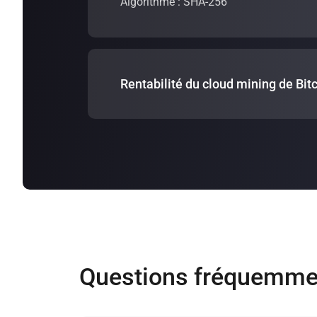
Algorithme : SHA-256
Rentabilité du cloud mining de Bit
La rentabilité du cloud mining de Bitcoi
notre
calculateur
de cloud mining, vous 
Questions fréquemme