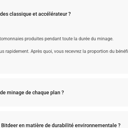
odes classique et accélérateur ?
yptomonnaies produites pendant toute la durée du minage.
plus rapidement. Après quoi, vous recevrez la proportion du bénéf
 de minage de chaque plan ?
antir les revenus futurs de chaque plan ; toutefois, certains c
 Bitdeer en matière de durabilité environnementale ?
nnées de minage d’un plan, la méthode de calcul statique part d