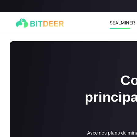
SEALMINER
Co
princip
SEALMINER A4 Ultra Hydro
SEALMINER A3 Pro Hydr
886T
9.45J/T
660T
12.5J/T
|
|
$0.00
$9900.00
($15/T)
Learn More
Buy Now
Avec nos plans de mina