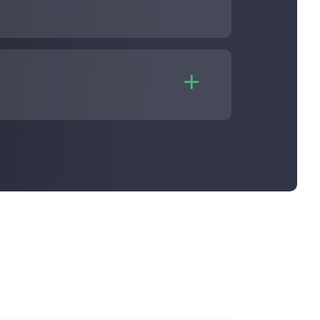

 plan et les frais de hashrate. Grâce à
n.