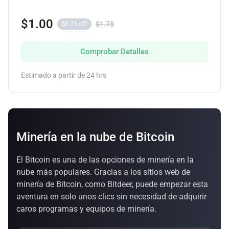
$1.00
$1.75
$0.75 off
Comprobar Detalles
Estimado a partir de 24 hrs
Minería en la nube de Bitcoin
El Bitcoin es una de las opciones de minería en la
nube más populares. Gracias a los sitios web de
minería de Bitcoin, como Bitdeer, puede empezar esta
aventura en solo unos clics sin necesidad de adquirir
caros programas y equipos de minería.