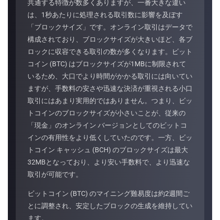
共通する特徴が数多くありますが、一番大きな違い
は、1秒あたりに処理される取引数に影響を及ぼす
「ブロックサイズ」です。オンライン取引はデータで
構成されており、ブロックサイズが大きいほど、各ブ
ロックに収容できる取引の数が多くなります。ビット
コイン (BTC) はブロックサイズが1MBに制限されて
いるため、大口でより時間がかかる取引には向いてい
ますが、手数料の安さや迅速な決済が重視される小口
取引にはあまり実用的ではありません。つまり、ビッ
トコインのブロックサイズが小さいことが、従来の
「現金」のオンライン バージョンとしてのビットコ
インの有用性をより低くしていたのです。一方、ビッ
トコイン キャッシュ (BCH) のブロックサイズは最大
32MBとなっており、より安い手数料で、より迅速な
取引が可能です。
ビットコイン (BTC) のマイニング難易度は約2週間ご
とに調整され、安定したブロックの生成を維持してい
ます。