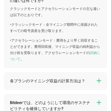
の違いは何ですか?
クラシックモードとアクセラレーションモードの主な違い
は以下のとおりです。
•クラッシックモード：全マイニング期間中に採掘された
すべての暗号資産を受け取ります。
•アクセラレーションモード：費用をより早く回収するこ
とができます。費用回収後、マイニング収益の純利益から
分け前を受取ります。アクセラレーションモードの
詳細に
ついて
。
各プランのマイニング収益の計算方法は？

残念ながら、各プランの個別の将来の収益を保証すること
はできません。ただし、固定された数値をベースとした計
算方法で予想収益を判断することは可能です。
Bitdeerでは、どのようにして環境のサステナ

ビリティを確保していますか?