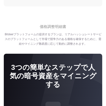
この計算方法でプランのマイニング収益とデータを見積も
Bitdeerグループは、温室効果ガス排出量ゼロのエネルギー
る場合には、将来の暗号資産の価格、ネットワークの難易
源への移行において、マイニング業界をリードしていま
度、ブロック報酬を固定し、変わらないことを前提として
す。気候変動との闘いに積極的に取り組むことで、さらに
います。
お手頃な料金でのマイニングをお客様に提供しておりま
価格調整明細書
Bitdeerは将来の収益について、いかなる約束もするもので
す。Bitdeerでは、企業運営全般へのサステナビリティの統
はありません。ここに記載されている将来の収益に関する
Bitdeerプラットフォームの提供するプランは、リアルハッシュレートサービ
合化の取り組みの一環として、以下のような成果を挙げて
数値は、推定値であり、仮定です。実際の収入はBitdeerの
スのプラットフォームとして市場で競争力のある価格を確保するために、需
います：
給やマイニング難易度に応じて動的に調整されます。
管理が及ばない多くの要因から影響を受けます。
•ノルウェーにある2ヶ所のマイニング施設は、100%温室
効果ガス排出量ゼロのカーボンフリーであり、水力発電エ
ネルギーに依存しています*。
3つの簡単なステップで人
•米国にあるマイニング施設の1つは、100%カーボンフリ
気の暗号資産をマイニング
ーで、水力発電によるエネルギーで稼働しています*。
する
•米国のその他2ヶ所のマイニング施設では、それぞれ電力
源の38% と62%を風力、太陽光、原子力、水力発電を混ぜ
合わせた再生可能エネルギーに依存しており、その割合は
増加しつつあります。*