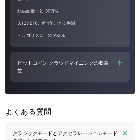
総供給量：2,100万枚
3.125 BTC、約4年ごとに半減
アルゴリズム：SHA-256
ビットコイン クラウドマイニングの収益

性
ビットコイン クラウドマイニングの収益性は、
プラ
ンの期間やハッシュパワーの購入代金などのさまざま
な要因によって異なります。Bitdeerのクラウドマイ
ニング
計算機
では、ビットコイン クラウドマイニン
よくある質問
グ プランの収益を見積もることが可能です。

クラシックモードとアクセラレーションモード