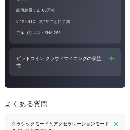
総供給量：2,100万枚
3.125 BTC、約4年ごとに半減
アルゴリズム：SHA-256
ビットコイン クラウドマイニングの収益

性
ビットコイン クラウドマイニングの収益性は、
プラ
ンの期間やハッシュパワーの購入代金などのさまざま
な要因によって異なります。Bitdeerのクラウドマイ
ニング
計算機
では、ビットコイン クラウドマイニン
よくある質問
グ プランの収益を見積もることが可能です。

クラシックモードとアクセラレーションモード