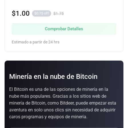
$1.00
$1.75
$0.75 off
Comprobar Detalles
Estimado a partir de 24 hrs
Minería en la nube de Bitcoin
El Bitcoin es una de las opciones de minería en la
nube más populares. Gracias a los sitios web de
minería de Bitcoin, como Bitdeer, puede empezar esta
aventura en solo unos clics sin necesidad de adquirir
caros programas y equipos de minería.