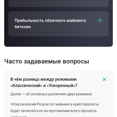
Прибыльность облачного майнинга:

биткоин
Прибыльность облачного майнинга биткоина
зависит от многих факторов, таких как
продолжительность плана и комиссия за хешрейт.
Воспользуйтесь нашим
калькулятором
облачного
Часто задаваемые вопросы
майнинга, чтобы определить прибыльность плана
для биткоина.

В чём разница между режимами
«Классический» и «Ускоренный»?
Далее — об основных различиях двух режимов.
•Классический Результат майнинга криптовалюты
будет зачисляться на протяжении всего процесса