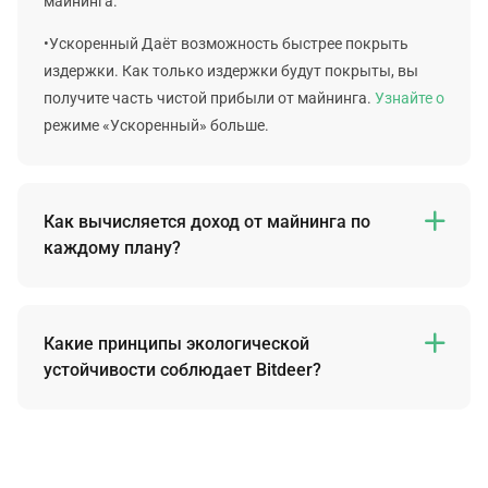
майнинга.
•Ускоренный Даёт возможность быстрее покрыть
издержки. Как только издержки будут покрыты, вы
получите часть чистой прибыли от майнинга.
Узнайте о
режиме «Ускоренный» больше.
Как вычисляется доход от майнинга по

каждому плану?
К сожалению, мы не можем с точностью определить
будущий доход для каждого отдельного плана, но с
помощью статических расчётов можно подсчитать
Какие принципы экологической

вероятную прибыль.
устойчивости соблюдает Bitdeer?
Bitdeer Group — пионер перехода на безуглеродные
В основе статических расчётов для определения
источники энергии в индустрии майнинга. Такой
прибыли и данных майнинга лежит предположение,
подход помогает нам бороться с климатическими
что стоимость криптовалюты в будущем, сложность
изменениями и одновременно предлагать