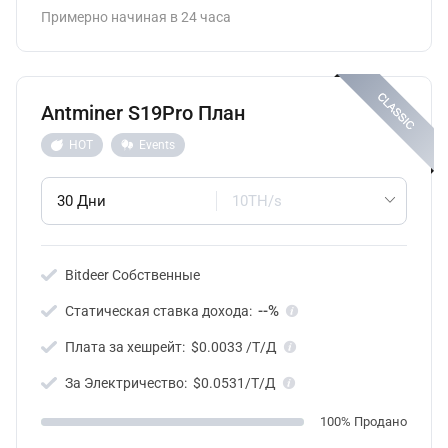
Примерно начиная в 24 часа
Antminer S19Pro План
HOT
Events
30 Дни
10TH/s
Bitdeer Собственные
--%
Статическая ставка дохода:
Плата за хешрейт:
$0.0033 /T/Д
За Электричество:
$0.0531/T/Д
100% Продано