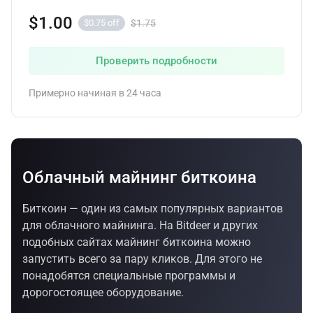
$1.00
$1.75
$0.75 off
Проверить подробности
Примерно начиная в 24 часа
Облачный майнинг биткоина
Биткоин — один из самых популярных вариантов
для облачного майнинга. На Bitdeer и других
подобных сайтах майнинг биткоина можно
запустить всего за пару кликов. Для этого не
понадобятся специальные программы и
дорогостоящее оборудование.