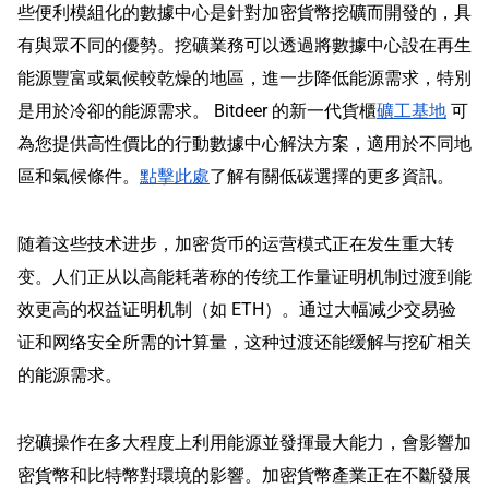
些便利模組化的數據中心是針對加密貨幣挖礦而開發的，具
有與眾不同的優勢。挖礦業務可以透過將數據中心設在再生
能源豐富或氣候較乾燥的地區，進一步降低能源需求，特別
是用於冷卻的能源需求。 Bitdeer 的新一代貨櫃
礦工基地
可
為您提供高性價比的行動數據中心解決方案，適用於不同地
區和氣候條件。
點擊此處
了解有關低碳選擇的更多資訊。
随着这些技术进步，加密货币的运营模式正在发生重大转
变。人们正从以高能耗著称的传统工作量证明机制过渡到能
效更高的权益证明机制（如 ETH）。通过大幅减少交易验
证和网络安全所需的计算量，这种过渡还能缓解与挖矿相关
的能源需求。
挖礦操作在多大程度上利用能源並發揮最大能力，會影響加
密貨幣和比特幣對環境的影響。加密貨幣產業正在不斷發展