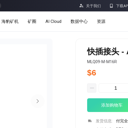


关于我们
下载AP
海豹矿机
矿圈
AI Cloud
数据中心
资源
服务
公告
快插接头 - A
定价
学习
MLQ09-M-M16R
资源
洞察
$6
挖矿计算器
帮助中心
dro
Minerbase A40-欧版
Minerbase A40-美版
添加购物车
336 PCS
≈12*2.4*2.9M
336 PCS
≈12*2.4*2.9
|
|

应用程式
$
26,999
$
34,999
发货信息:
付完全
漏洞奖励计划