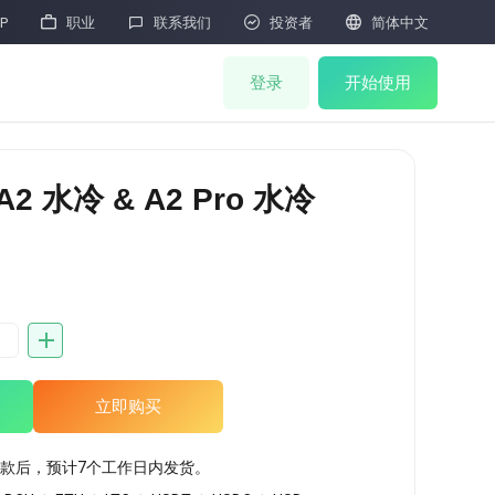




P
职业
联系我们
投资者
简体中文
登录
开始使用
矿机商城
2 水冷 & A2 Pro 水冷
联合挖矿
矿机抽签
HOT
矿机拍卖
矿机售后
立即购买
M
云算力
款后，预计7个工作日内发货。