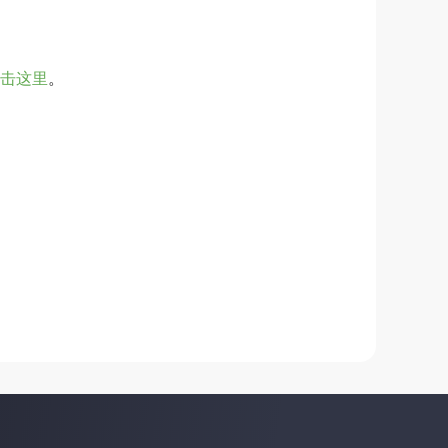
击这里
。