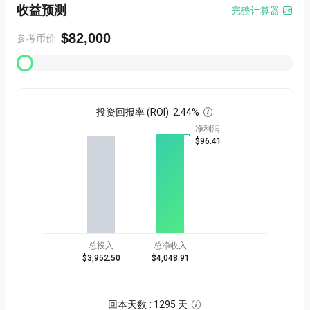
收益预测
完整计算器

$82,000
参考币价
投资回报率 (ROI)
:
2.44%

净利润
$96.41
总投入
总净收入
$3,952.50
$4,048.91
回本天数
:
1295 天
