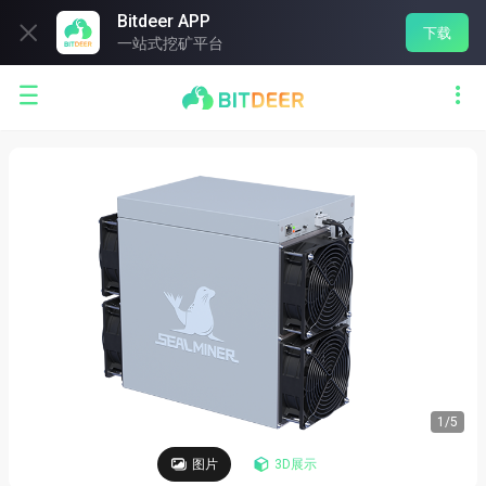
Bitdeer APP

下载
一站式挖矿平台


1
/
5
图片
3D展示