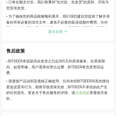
订单全额支付后，我们将秉持“先付款，先发货”的原则，尽快为
•
您安排发货。
为了确保您的商品能够顺利通关，我们强烈建议您提前了解并准
•
备好所有必要的清关文件，避免不必要的延误或额外费用。任何
因文件缺失或不全导致的问题，包括但不限于包裹延误、退回或
显示全部
额外收费，我们不承担责任。
商品图片仅供参考，请以实际收到的商品为准。我们致力于提供
•
高质量的产品，但图片可能因拍摄角度、光线等因素与实物存在
售后政策
细微差异。
BITDEER承诺提供自发货之日起365天的质保服务。在质保期
•
快速支持
内，如需寄修，用户需承担寄出运费，BITDEER将负责寄回运
费。
我们重视每一位客户的体验，若您在使用过程中遇到任何问题，
•
请首先查阅我们的常见问题解答，请
点击这里
。
请遵循产品说明及规格正确使用。任何未经BITDEER同意的擅自
•
更改设置等行为，都将导致质保失效，BITDEER不承担由此产生
若问题仍未解决，欢迎在此
提交您的请求
，我们的客服团队将尽
•
的任何损失。更多关于售后服务的详情，请
点击此处
查看相关条
快为您提供帮助。
款。