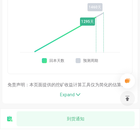
1460
天
1295
天
回本天数
预测周期
免责声明：本页面提供的挖矿收益计算工具仅为简化的估算器，
用于一般信息参考。其计算结果完全基于用户自行输入的参数，
Expand

并未考虑诸多对实际挖矿结果有重大影响的关键变量，包括但不
限于网络难度变化、矿池手续费及市场波动等。尽管我们致力于
生产高品质、高效能的挖矿设备，本工具并不构成，也不应被解
释为我们对实际收益、盈利能力或设备性能所作的任何形式的保
到货通知
证或承诺。所生成的估算结果并非财务预测，也不代表未来表
现。