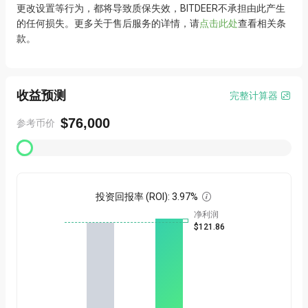
更改设置等行为，都将导致质保失效，BITDEER不承担由此产生
若问题仍未解决，欢迎在此
提交您的请求
，我们的客服团队将尽
•
的任何损失。更多关于售后服务的详情，请
点击此处
查看相关条
快为您提供帮助。
款。
收益预测
完整计算器

$76,000
参考币价
投资回报率 (ROI)
:
3.97%

净利润
$121.86