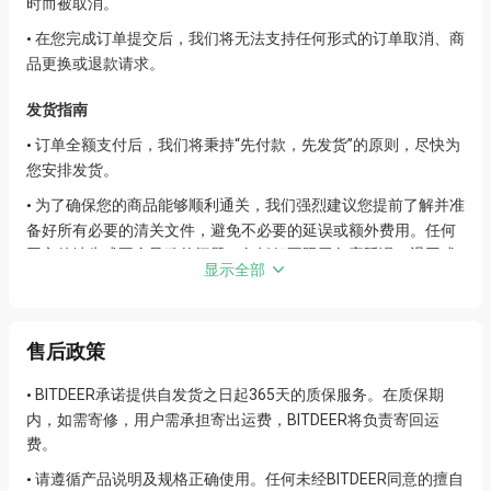
时而被取消。
在您完成订单提交后，我们将无法支持任何形式的订单取消、商
•
品更换或退款请求。
发货指南
订单全额支付后，我们将秉持“先付款，先发货”的原则，尽快为
•
您安排发货。
为了确保您的商品能够顺利通关，我们强烈建议您提前了解并准
•
备好所有必要的清关文件，避免不必要的延误或额外费用。任何
因文件缺失或不全导致的问题，包括但不限于包裹延误、退回或
显示全部
额外收费，我们不承担责任。
商品图片仅供参考，请以实际收到的商品为准。我们致力于提供
•
高质量的产品，但图片可能因拍摄角度、光线等因素与实物存在
售后政策
细微差异。
BITDEER承诺提供自发货之日起365天的质保服务。在质保期
•
快速支持
内，如需寄修，用户需承担寄出运费，BITDEER将负责寄回运
费。
我们重视每一位客户的体验，若您在使用过程中遇到任何问题，
•
请首先查阅我们的常见问题解答，请
点击这里
。
请遵循产品说明及规格正确使用。任何未经BITDEER同意的擅自
•