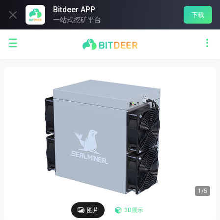
Bitdeer APP

下载
一站式挖矿平台


1
/
5
图片
3D展示