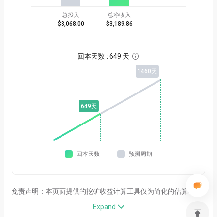
总投入
总净收入
$3,068.00
$3,189.86
回本天数
:
649 天

1460
天
649
天
回本天数
预测周期
免责声明：本页面提供的挖矿收益计算工具仅为简化的估算器，
用于一般信息参考。其计算结果完全基于用户自行输入的参数，
Expand

并未考虑诸多对实际挖矿结果有重大影响的关键变量，包括但不