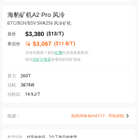
海豹矿机A2 Pro 风冷
BTC/BCH/BSV SHA256 风冷矿机
$3,380
(
$13/T
)
原价
$3,067
($11.8/T)
券后价

没有优惠券？前往
矿圈
向其他卖家购买。
前往
挖矿计算器
查看您的挖矿收益
算力:
260T
功耗:
3874W
功耗比:
14.9J/T
电源：
电源(单路4pin转C19，带电源线)
发货信息:
付完全款后，7个工作日内发货。