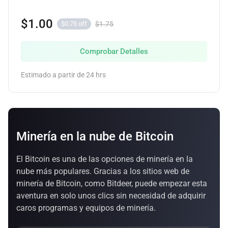
$1.00
$1.75
$0.75 off
Comprobar Detalles
Estimado a partir de 24 hrs
Minería en la nube de Bitcoin
El Bitcoin es una de las opciones de minería en la
nube más populares. Gracias a los sitios web de
minería de Bitcoin, como Bitdeer, puede empezar esta
aventura en solo unos clics sin necesidad de adquirir
caros programas y equipos de minería.