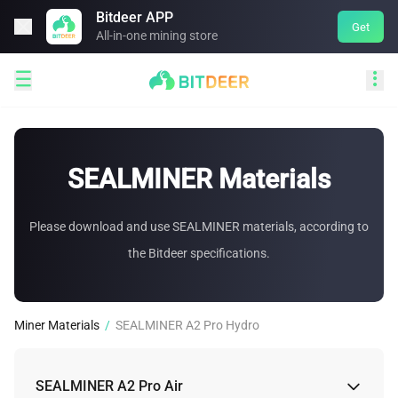
Bitdeer APP

Get
All-in-one mining store


SEALMINER Materials
Please download and use SEALMINER materials, according to
the Bitdeer specifications.
Miner Materials
/
SEALMINER A2 Pro Hydro
SEALMINER A2 Pro Air