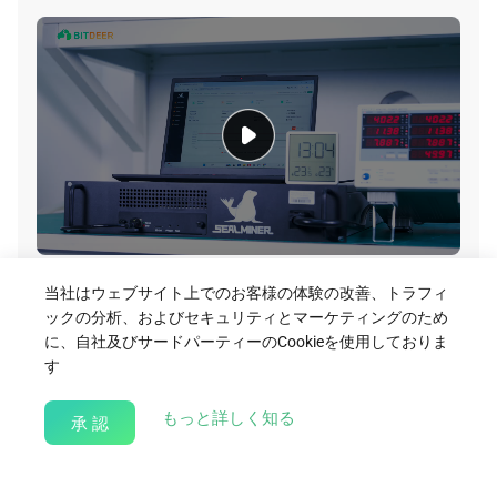
A2 Pro Hydro Video
当社はウェブサイト上でのお客様の体験の改善、トラフィ
ックの分析、およびセキュリティとマーケティングのため
Download
に、自社及びサードパーティーのCookieを使用しておりま
す
about our Cookie Policy
もっと詳しく知る
承 認