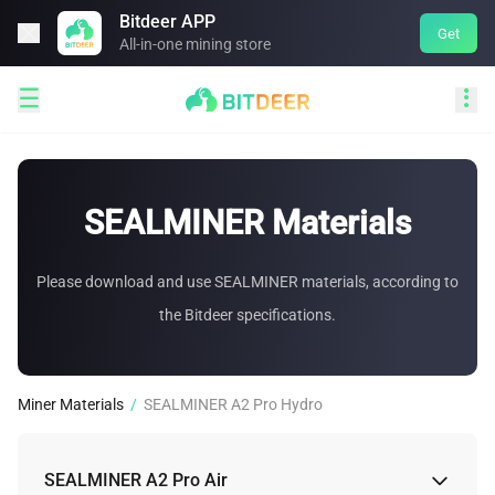
Bitdeer APP

Get
All-in-one mining store


SEALMINER Materials
Please download and use SEALMINER materials, according to
the Bitdeer specifications.
Miner Materials
/
SEALMINER A2 Pro Hydro
SEALMINER A2 Pro Air