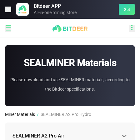
Bitdeer APP

Get
All-in-one mining store


SEALMINER Materials
Please download and use SEALMINER materials, according to
the Bitdeer specifications.
Miner Materials
/
SEALMINER A2 Pro Hydro
SEALMINER A2 Pro Air