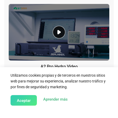
A2 Pro Hydro Video
Utilizamos cookies propias y de terceros en nuestros sitios
Download
web para mejorar su experiencia, analizar nuestro tráfico y
por fines de seguridad y marketing.
about our Cookie Policy
Aprender más
Aceptar