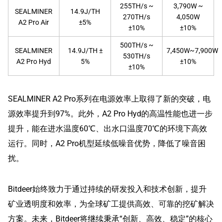
255TH/s ~
3,790W ~
SEALMINER
14.9J/TH
270TH/s
4,050W
A2 Pro Air
±5%
±10%
±10%
500TH/s ~
SEALMINER
14.9J/TH ±
7,450W~7,900W
530TH/s
A2 Pro Hyd
5%
±10%
±10%
SEALMINER A2 Pro系列在电源效率上取得了新的突破，电
源效率提升到97%。此外，A2 Pro Hyd的高温性能也进一步
提升，能在进水温度60℃、出水口温度70℃的环境下高效
运行。同时，A2 Pro机型延续低噪音优势，降低了噪音困
扰。
Bitdeer始终致力于通过持续的研发投入和技术创新，提升
矿业透明度和效率，为全球矿工提供高效、可靠的挖矿解决
方案。未来，Bitdeer将继续秉承“创新、高效、稳定”的核心