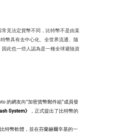
與常見法定貨幣不同，比特幣不是由某
比特幣具有去中心化、全世界流通、隨
個，因此也一些人認為是一種全球避險資
amoto 的網友向“加密貨幣郵件組”成員發
 Cash System》
，正式提出了比特幣的
比特幣軟體，並在芬蘭赫爾辛基的一