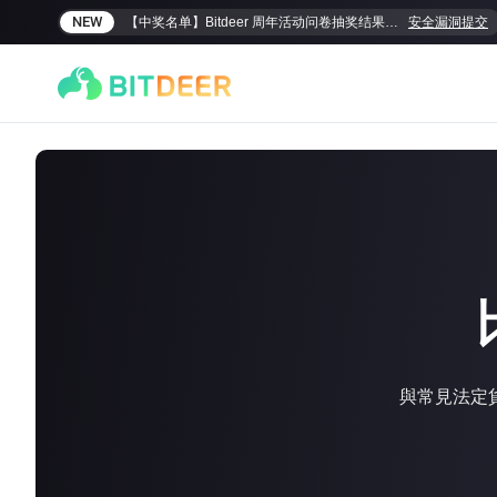
NEW
【中奖名单】Bitdeer 周年活动问卷抽奖结果揭晓！
安全漏洞提交
SEALMINER A4 Ultra Hydro
SEALMINER A3 Pro Hyd
與常見法定
886T
9.45J/T
660T
12.5J/T
|
|
敬请期待
$
9,900
(
$15/T
)

$
9,478
(
$14.36/T
)