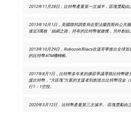
2012年11月28日，比特幣產量第一次減半，區塊獎勵由之前
2013年10月1日，美國聯邦調查局在聖法蘭西斯科公
接近3萬枚「絲綢之路」持有的比特幣被繳獲，另外創始人
2013年10月29日，Robocoin和iacs在溫哥華推出
的比特幣ATM機轉帳。
2017年8月1日，比特幣多年來的擴容爭議導致比特幣硬分叉
援比特幣，“大區塊”方案的支援者則創造出比特幣現金（
行1：1空投。
2020年5月12日，比特幣產量第三次減半。 區塊獎勵由之前的