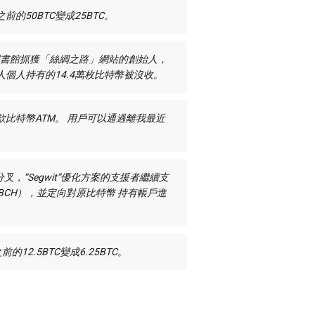
的50BTC變成25BTC。
共圖書館抓獲「絲綢之路」網站的創始人，
個人持有的14.4萬枚比特幣被沒收。
全球首款比特幣ATM。 用戶可以通過離我最近
，“Segwit”優化方案的支援者繼續支
BCH），並定向對原比特幣 持有帳戶進
12.5BTC變成6.25BTC。