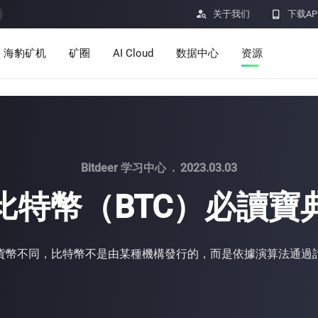

关于我们

下载AP
海豹矿机
矿圈
AI Cloud
数据中心
资源
服务
公告
定价
学习
资源
洞察
Bitdeer 学习中心
.
2023.03.03
比特幣（BTC）必讀寶
挖矿计算器
帮助中心
ro
Minerbase A40-欧版
Minerbase A40-美版
貨幣不同，比特幣不是由某種機構發行的，而是依據演算法通過
336 PCS
≈12*2.4*2.9M
336 PCS
≈12*2.4*2.9
|
|

应用程式
$
26,999
$
34,999
漏洞奖励计划