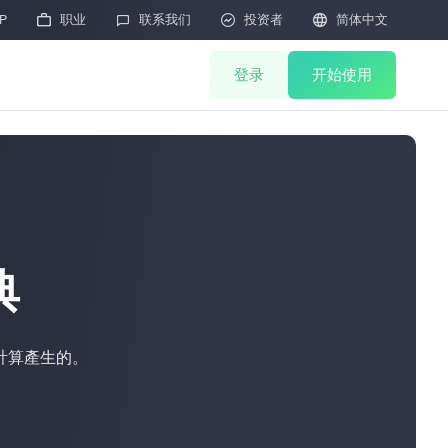
P

职业

联系我们

投资者

简体中文
登录
开始使用
矿机商城
联合挖矿
矿机抽签
HOT
典
矿机拍卖
計算產生的。
矿机售后
M
云算力