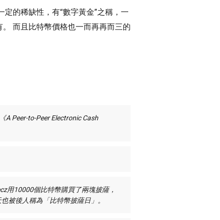
一定的稀缺性，有“數字黃金”之稱，一
。 而且比特幣價格也一而再再而三的
r-to-Peer Electronic Cash
yecz用10000個比特幣購買了兩塊披薩，
天也被後人稱為「比特幣披薩日」。