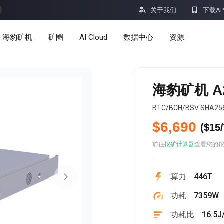


关于我们
下载AP
海豹矿机
矿圈
AI Cloud
数据中心
资源
服务
公告
海豹矿机 A2
定价
学习
BTC/BCH/BSV SHA
资源
洞察
$6,690
(
$15
挖矿计算器
前往
挖矿计算器
查看您的
帮助中心
dro
Minerbase A40-欧版
Minerbase A40-美版
算力:
446T
336 PCS
≈12*2.4*2.9M
336 PCS
≈12*2.4*2.9
|
|

应用程式
功耗:
7359W
$
26,999
$
34,999
功耗比:
16.5J
漏洞奖励计划