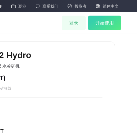




P
职业
联系我们
投资者
简体中文
登录
开始使用
矿机商城
 Hydro
联合挖矿
256 水冷矿机
/T
)
矿机抽签
HOT
挖矿收益
矿机拍卖
矿机售后
M
云算力
/T