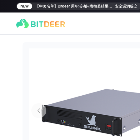
NEW
【中奖名单】Bitdeer 周年活动问卷抽奖结果揭晓！
安全漏洞提交
SEALMINER A4 Ultra Hydro
SEALMINER A3 Pro Hy
886T
9.45J/T
660T
12.5J/T
|
|
敬请期待
$
9,900
(
$15/T
)

$
9,478
(
$14.36/T
)