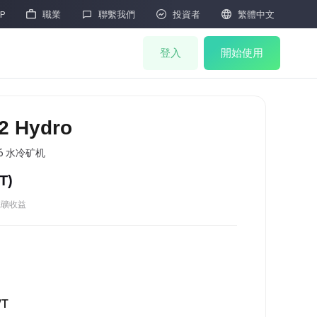




P
職業
聯繫我們
投資者
繁體中文
登入
開始使用
礦機商城
 Hydro
聯合挖礦
256 水冷矿机
/T
)
礦機抽簽
HOT
挖礦收益
礦機拍賣
礦機售後
M
雲算力
/T