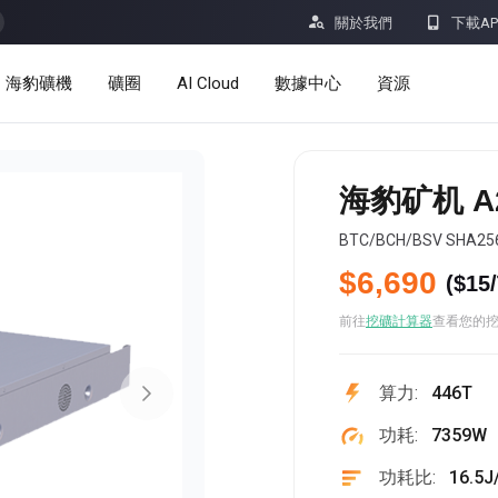


關於我們
下載AP
海豹礦機
礦圈
AI Cloud
數據中心
資源
服務
公告
海豹矿机 A2
定價
學習
BTC/BCH/BSV SHA
資源
洞察
$6,690
(
$15
挖礦計算器
前往
挖礦計算器
查看您的
幫助中心
dro
Minerbase A40-欧版
Minerbase A40-美版
算力:
446T
336 PCS
≈12*2.4*2.9M
336 PCS
≈12*2.4*2.9
|
|

應用程式
功耗:
7359W
$
26,999
$
34,999
功耗比:
16.5J
漏洞獎勵計劃