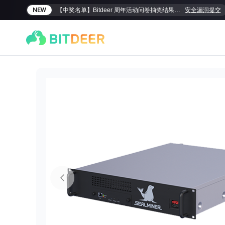
NEW
【中奖名单】Bitdeer 周年活动问卷抽奖结果揭晓！
安全漏洞提交
SEALMINER A4 Ultra Hydro
SEALMINER A3 Pro Hy
886T
9.45J/T
660T
12.5J/T
|
|
敬請期待
$
9,900
(
$15/T
)

$
9,478
(
$14.36/T
)