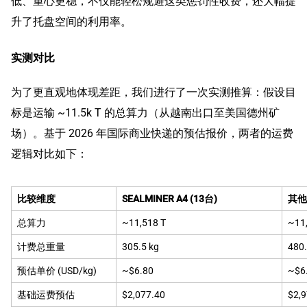
低、重心更稳，不仅能轻松规避这类惩罚性收费，还大幅提
升了托盘空间的利用率。
实测对比
为了更直观地体现差距，我们进行了一次实测推算：假设目
标是运输 ~11.5k T 的总算力（从越南出口至美国德州矿
场）。基于 2026 年国际商业快递的预估报价，两者的运费
逻辑对比如下：
比较维度
SEALMINER A4 (13台)
其他 
总算力
~11,518 T
~11
计费总重量
305.5 kg
480.
预估单价 (USD/kg)
~$6.80
~$6
基础运费预估
$2,077.40
$2,9