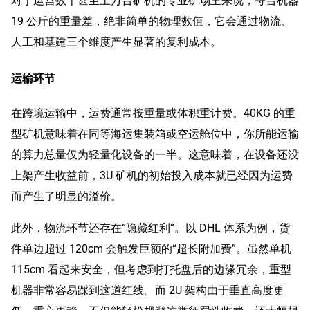
对于运营数千甚至上万台矿机的专业矿场主来说，每台机器
19 公斤的重量差，绝非简单的物理数值，它会通过物流、
人工和基建三个维度产生显著的复利成本。
运输环节
在跨境运输中，运费通常按重量或体积重计费。40KG 的重
型矿机意味着在同等海运集装箱或空运舱位中，你所能运输
的算力总量仅为轻量化设备的一半。这意味着，在设备还没
上架产生收益前，3U 矿机的初始投入成本就已经因为运费
而产生了明显的溢价。
此外，物流环节还存在“隐藏红利”。以 DHL 体系为例，货
件单边超过 120cm 会触发巨额的“超长附加费”。虽然单机
115cm 看起来安全，但考虑到打托盘后的边缘冗余，重型
机器非常容易踩到这道红线。而 2U 架构由于垂直高度更