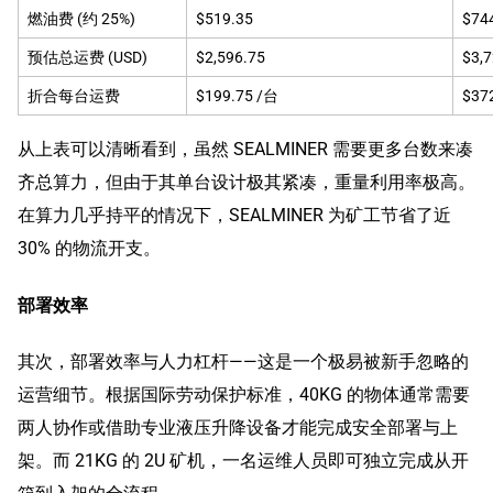
燃油费 (约 25%)
$519.35
$74
预估总运费 (USD)
$2,596.75
$3,7
折合每台运费
$199.75 /台
$37
从上表可以清晰看到，虽然 SEALMINER 需要更多台数来凑
齐总算力，但由于其单台设计极其紧凑，重量利用率极高。
在算力几乎持平的情况下，SEALMINER 为矿工节省了近
30% 的物流开支。
部署效率
其次，部署效率与人力杠杆——这是一个极易被新手忽略的
运营细节。根据国际劳动保护标准，40KG 的物体通常需要
两人协作或借助专业液压升降设备才能完成安全部署与上
架。而 21KG 的 2U 矿机，一名运维人员即可独立完成从开