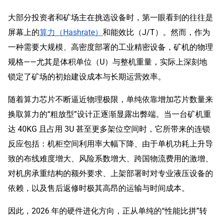
大部分投资者和矿场主在挑选设备时，第一眼看到的往往是
屏幕上的
算力（Hashrate）
和能效比（J/T）。然而，作为
一种需要大规模、高密度部署的工业精密设备，矿机的物理
规格——尤其是体积单位（U）与整机重量，实际上深刻地
锁定了矿场的初始建设成本与长期运营效率。
随着算力芯片不断逼近物理极限，单纯依靠增加芯片数量来
换取算力的“粗放型”设计正逐渐显露出弊端。当一台矿机重
达 40KG 且占用 3U 甚至更多架位空间时，它所带来的连锁
反应包括：机柜空间利用率大幅下降、由于单机功耗上升导
致的布线难度增大、风险系数增大、跨国物流费用的激增、
对机房承重结构的额外要求、上架部署时对专业液压设备的
依赖，以及售后返修时极其高昂的运输与时间成本。
因此，2026 年的硬件进化方向，正从单纯的“性能比拼”转