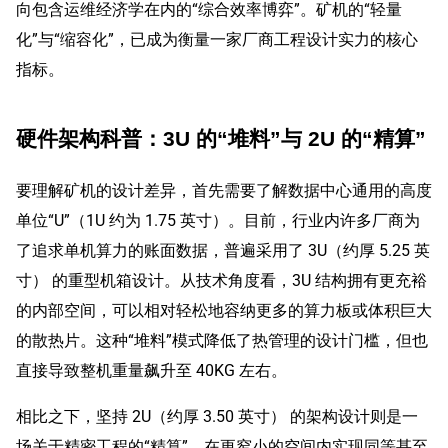
向包含运维经济学在内的“综合效率博弈”。矿机的“轻量
化”与“缩容化”，已成为衡量一家厂商工程设计实力的核心
指标。
硬件架构科普：3U 的“堆料”与 2U 的“精算”
要理解矿机的设计差异，首先需要了解数据中心通用的高度
单位“U”（1U 约为 1.75 英寸）。目前，行业内许多厂商为
了追求单机算力的账面数据，普遍采用了 3U（约厚 5.25 英
寸） 的重型机箱设计。从技术角度看，3U 结构拥有更充裕
的内部空间，可以相对轻松地容纳更多的算力板或体积巨大
的散热片。这种“堆料”模式降低了热管理的设计门槛，但也
直接导致整机重量飙升至 40KG 左右。
相比之下，坚持 2U（约厚 3.50 英寸） 的架构设计则是一
场关于精密工程的“精算”。在更窄小的空间内实现同等甚至