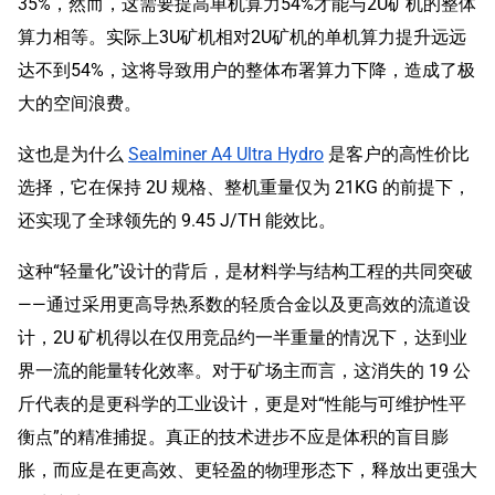
35%，然而，这需要提高单机算力54%才能与2U矿机的整体
算力相等。实际上3U矿机相对2U矿机的单机算力提升远远
达不到54%，这将导致用户的整体布署算力下降，造成了极
大的空间浪费。
这也是为什么
Sealminer A4 Ultra Hydro
是客户的高性价比
选择，它在保持 2U 规格、整机重量仅为 21KG 的前提下，
还实现了全球领先的 9.45 J/TH 能效比。
这种“轻量化”设计的背后，是材料学与结构工程的共同突破
——通过采用更高导热系数的轻质合金以及更高效的流道设
计，2U 矿机得以在仅用竞品约一半重量的情况下，达到业
界一流的能量转化效率。对于矿场主而言，这消失的 19 公
斤代表的是更科学的工业设计，更是对“性能与可维护性平
衡点”的精准捕捉。真正的技术进步不应是体积的盲目膨
胀，而应是在更高效、更轻盈的物理形态下，释放出更强大