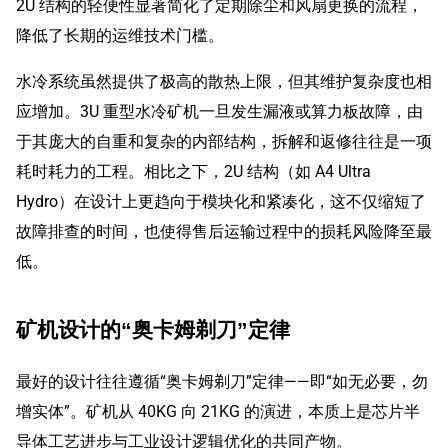
2U 结构的轻便性显著简化了定期除尘和风扇更换的流程，
降低了长期的运维技术门槛。
水冷系统虽然提供了极高的散热上限，但其维护复杂度也相
应增加。3U 重型水冷矿机一旦发生漏液或算力板故障，由
于其庞大的自重和复杂的内部结构，拆解和返修往往是一项
耗时耗力的工程。相比之下，2U 结构（如 A4 Ultra
Hydro）在设计上更趋向于模块化和紧凑化，这不仅缩短了
故障排查的时间，也使得售后运输过程中的损耗风险降至最
低。
矿机设计的“奥卡姆剃刀”定律
最好的设计往往遵循“奥卡姆剃刀”定律——即“如无必要，勿
增实体”。矿机从 40KG 向 21KG 的演进，本质上是芯片半
导体工艺进步与工业设计逻辑优化的共同产物。