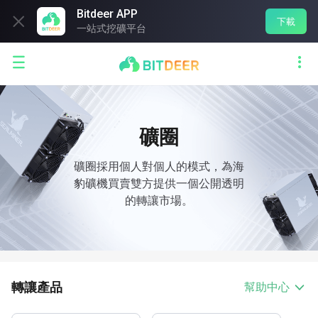
Bitdeer APP

下載
一站式挖礦平台


礦圈
礦圈採用個人對個人的模式，為海
豹礦機買賣雙方提供一個公開透明
的轉讓市場。
轉讓產品
幫助中心