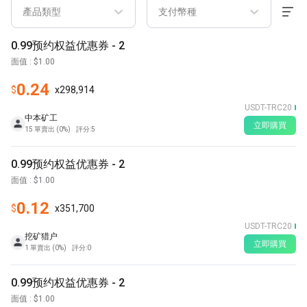
產品類型
支付幣種
0.99预约权益优惠券 - 2
面值
: $
1.00
0.24
$
x
298,914
USDT-TRC20
中本矿工
立即購買
15
單賣出
(
0%
)
評分
:
5
0.99预约权益优惠券 - 2
面值
: $
1.00
0.12
$
x
351,700
USDT-TRC20
挖矿猎户
立即購買
1
單賣出
(
0%
)
評分
:
0
0.99预约权益优惠券 - 2
面值
: $
1.00