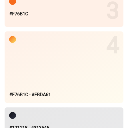
#F76B1C
#F76B1C - #FBDA61
#121118 - #313545