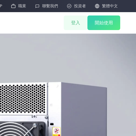
P

職業

聯繫我們

投資者

繁體中文
登入
開始使用
礦機商城
聯合挖礦
礦機抽簽
HOT
礦機拍賣
礦機售後
M
雲算力