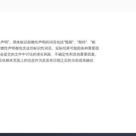
”。用来标识前瞻性声明的词语包括“预期”、“期待”、“相
管并非所有前瞻性声明都包含这些标识性词语。实际结果可能因各种重要因
交易委员会提交的文件中讨论的潜在风险、不确定性和其他重要因素。
不应依赖本页面上的信息作为其发布日期之后的当前或准确信