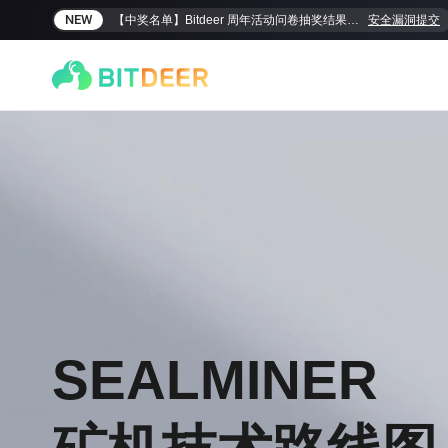
NEW
【中奖名单】Bitdeer 周年活动问卷抽奖结果揭晓！
安全漏洞提交
SEALMINER A4 Ultra Hydro
SEALMINER A3 Pro Hyd
SEALMINER
886T
9.45J/T
660T
12.5J/T
|
|
敬請期待
$
9,900
(
$15/T
)

$
9,478
(
$14.36/T
)