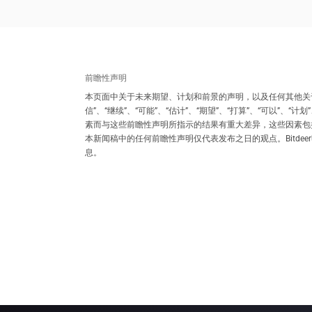
前瞻性声明
本页面中关于未来期望、计划和前景的声明，以及任何其他关于非
信”、“继续”、“可能”、“估计”、“期望”、“打算”、“可以”
素而与这些前瞻性声明所指示的结果有重大差异，这些因素包括在Bi
本新闻稿中的任何前瞻性声明仅代表发布之日的观点。Bitd
息。