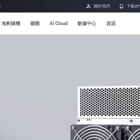

關於我們

下載AP
海豹礦機
礦圈
AI Cloud
數據中心
資源
服務
公告
定價
學習
資源
洞察
挖礦計算器
幫助中心
ro
Minerbase A40-欧版
Minerbase A40-美版
336 PCS
≈12*2.4*2.9M
336 PCS
≈12*2.4*2.9
|
|

應用程式
$
26,999
$
34,999
漏洞獎勵計劃