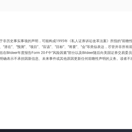
历史事实事项的声明，可能构成1995年《私人证券诉讼改革法案》所指的“前瞻性声明
、“计划”、“潜在”、“预测”、“项目”、“应该”、“目标”、“将要”、“会”等类似表达，尽
tdeer年度报告Form 20-F中“风险因素”部分以及Bitdeer随后向美国证券
eer明确表示不承担因新信息、未来事件或其他原因更新任何前瞻性声明的义务。读者