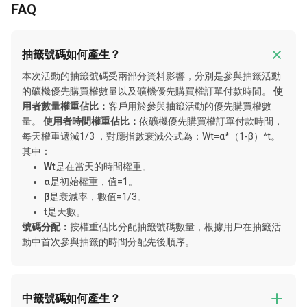
FAQ
抽籤號碼如何產生？
本次活動的抽籤號碼受兩部分資料影響，分別是參與抽籤活動
的礦機優先購買權數量以及礦機優先購買權訂單付款時間。
使
用者數量權重佔比：
客戶用於參與抽籤活動的優先購買權數
量。
使用者時間權重佔比：
依礦機優先購買權訂單付款時間，
每天權重遞減1/3 ，對應指數衰減公式為：Wt=α*（1-β）^t。
其中：
Wt
是在當天的時間權重。
α
是初始權重，值=1。
β
是衰減率，數值=1/3。
t
是天數。
號碼分配：
按權重佔比分配抽籤號碼數量，根據用戶在抽籤活
動中首次參與抽籤的時間分配先後順序。
中籤號碼如何產生？