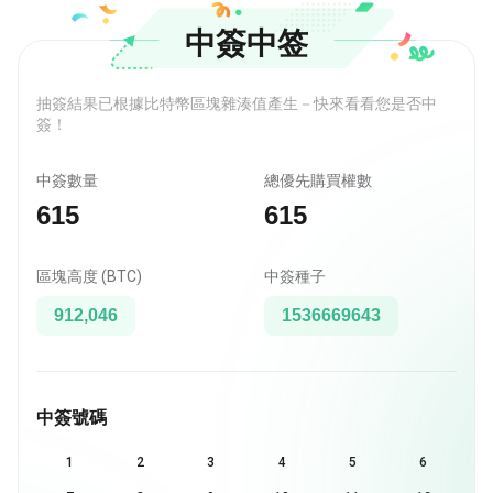
中簽中签
抽簽結果已根據比特幣區塊雜湊值產生－快來看看您是否中
簽！
中簽數量
總優先購買權數
615
615
區塊高度 (BTC)
中簽種子
912,046
1536669643
中簽號碼
1
2
3
4
5
6