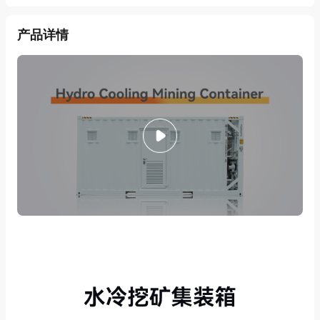
Certified By China
运输标准
产品详情
Classification Society
环境温度
-25~45℃
Industrial PC, Temp &
Humidity Monitoring through
Web/APP, Pressure sensor,
监测内容
Water detect sensor, Smoke
alarm, Error Light,
Multifunctional Power Meter