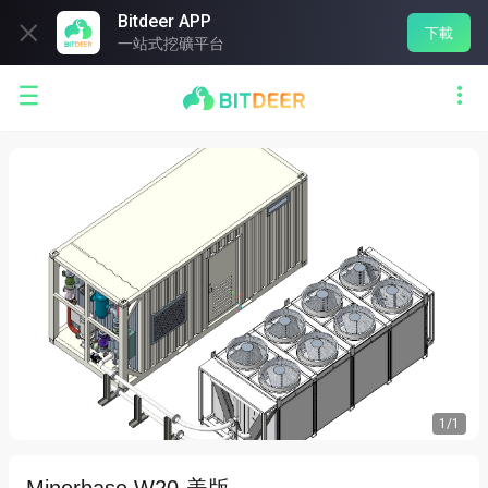
Bitdeer APP

下載
一站式挖礦平台


1
/
1