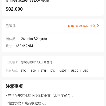
Minerbase W20-美版
$82,000
已選擇
:
Minerbase W20
,
美版
機位數:
126 units A2 hyrdo
尺寸:
6*2.4*2.9M
出貨資訊:
付款完成后60天开始交付
付款方式:
BTC
|
BCH
|
ETH
|
LTC
|
USDT
|
USDC
|
USD
注意事项
• 产品在安装过程中须保持垂直（水平度±1°）。
• 地面需按35吨荷载做硬化。