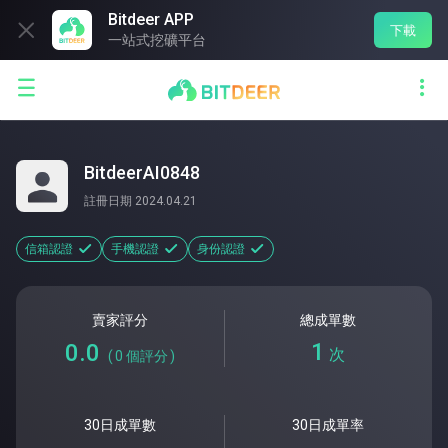
Bitdeer APP

下載
一站式挖礦平台


BitdeerAI0848
註冊日期
2024.04.21
信箱認證
手機認證
身份認證
賣家評分
總成單數
1
0.0
次
(
0
個評分
)
30日成單數
30日成單率