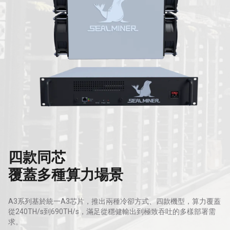
四款同芯
覆蓋多種算力場景
A3系列基於統一A3芯片，推出兩種冷卻方式、四款機型，算力覆蓋
從240TH/s到690TH/s，滿足從穩健輸出到極致吞吐的多樣部署需
求。