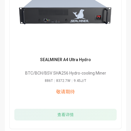
SEALMINER A4 Ultra Hydro
BTC/BCH/BSV SHA256 Hydro-cooling Miner
886T
|
8372.7W
|
9.45J/T
敬请期待
查看详情