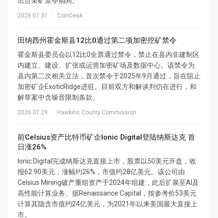
出台采矿禁令期间。
2026.07.31
·
CoinDesk
田纳西州霍金斯县12比0通过第二项加密挖矿禁令
霍金斯县委员会以12比0全票通过禁令，禁止在县内非建制区
内建立、建设、扩张或运营加密矿场及数据中心。该禁令为
县内第二次相关立法，首次禁令于2025年9月通过，旨在阻止
加密矿企ExoticRidge进驻。目前双方和解谈判仍在进行，和
解草案中含噪音限制条款。
2026.07.29
·
Hawkins County Commission
前Celsius资产比特币矿企Ionic Digital登陆纳斯达克 首
日涨26%
Ionic Digital完成纳斯达克直接上市，股票以50美元开盘，收
报62.90美元，涨幅约26%，市值约28亿美元。该公司由
Celsius Mining破产重组资产于2024年组建，此后扩展至AI及
高性能计算业务。据Renaissance Capital，按参考价53美元
计算其隐含市值约24亿美元，为2021年以来美国最大直接上
市。