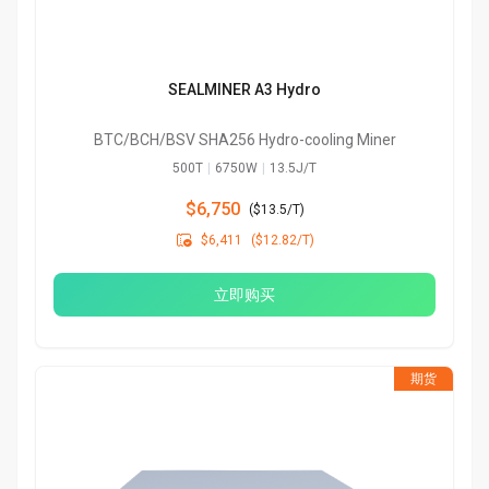
SEALMINER A3 Hydro
BTC/BCH/BSV SHA256 Hydro-cooling Miner
500T
|
6750W
|
13.5J/T
$6,750
(
$13.5/T
)

$6,411
($12.82/T)
立即购买
期货