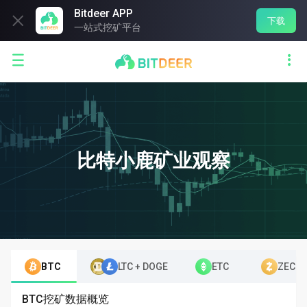
Bitdeer APP

下载
一站式挖矿平台


比特小鹿矿业观察
BTC
LTC + DOGE
ETC
ZEC
BTC挖矿数据概览