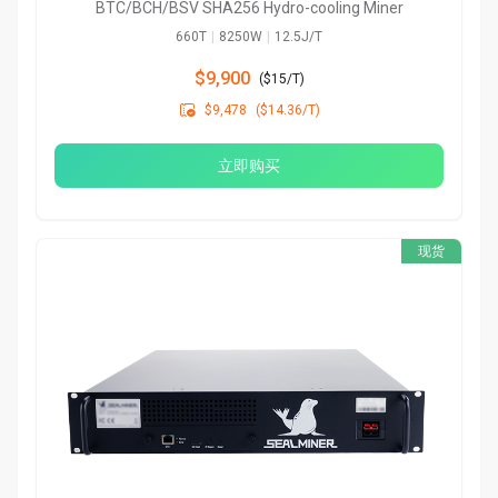
BTC/BCH/BSV SHA256 Hydro-cooling Miner
660T
|
8250W
|
12.5J/T
$9,900
(
$15/T
)

$9,478
($14.36/T)
立即购买
现货