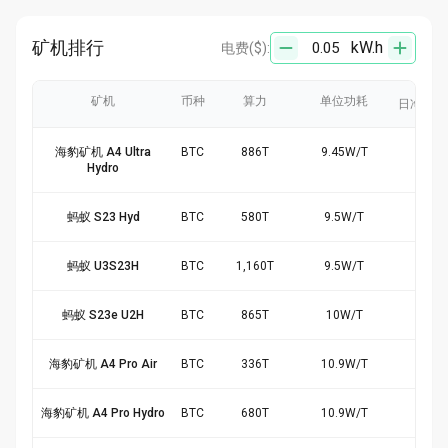
矿机排行
kW.h
电费
($):
矿机
币种
算力
单位功耗
日净产出
海豹矿机 A4 Ultra
BTC
886
T
9.45
W/
T
$17
Hydro
蚂蚁 S23 Hyd
BTC
580
T
9.5
W/
T
$11
蚂蚁 U3S23H
BTC
1,160
T
9.5
W/
T
$23
蚂蚁 S23e U2H
BTC
865
T
10
W/
T
$16
海豹矿机 A4 Pro Air
BTC
336
T
10.9
W/
T
$6.
海豹矿机 A4 Pro Hydro
BTC
680
T
10.9
W/
T
$12