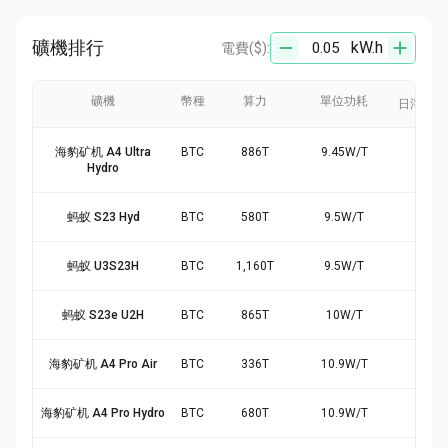
礦機排行
kW.h
電費
($):
礦機
幣種
算力
單位功耗
日淨產出
海豹矿机 A4 Ultra
BTC
886
T
9.45
W/
T
$18
Hydro
蚂蚁 S23 Hyd
BTC
580
T
9.5
W/
T
$11
蚂蚁 U3S23H
BTC
1,160
T
9.5
W/
T
$23
蚂蚁 S23e U2H
BTC
865
T
10
W/
T
$17
海豹矿机 A4 Pro Air
BTC
336
T
10.9
W/
T
$6.
海豹矿机 A4 Pro Hydro
BTC
680
T
10.9
W/
T
$12