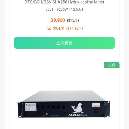
BTC/BCH/BSV SHA256 Hydro-cooling Miner
660T
|
8250W
|
12.5J/T
$9,900
(
$15/T
)

$9,478
($14.36/T)
立即購買
現貨