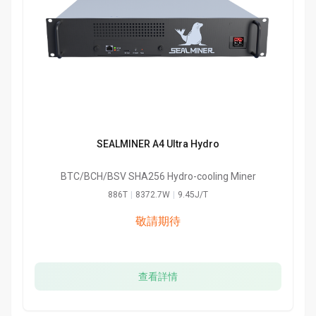
SEALMINER A4 Ultra Hydro
BTC/BCH/BSV SHA256 Hydro-cooling Miner
886T
|
8372.7W
|
9.45J/T
敬請期待
查看詳情