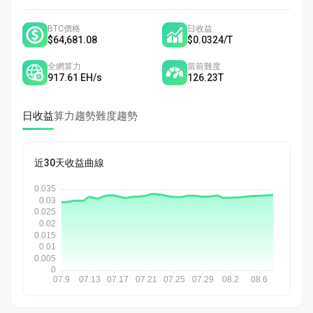
BTC價格
日收益
$64,681.08
$0.0324
/
T
全網算力
當前難度
917.61
EH/s
126.23
T
日收益
算力趨勢
難度趨勢
近30天收益曲線