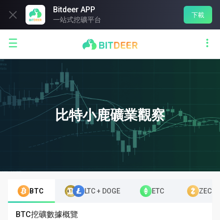
Bitdeer APP

下載
一站式挖礦平台


比特小鹿礦業觀察
BTC
LTC + DOGE
ETC
ZEC
BTC挖礦數據概覽