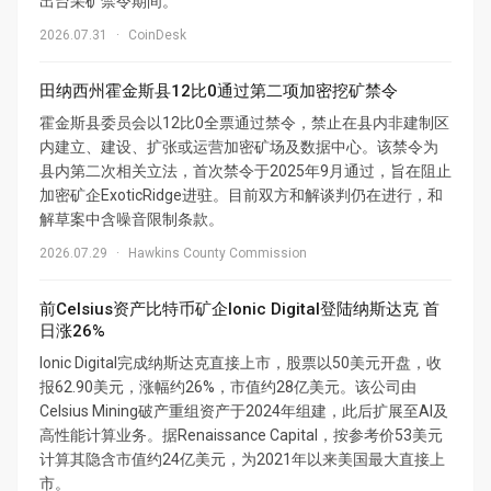
出台采矿禁令期间。
2026.07.31
·
CoinDesk
田纳西州霍金斯县12比0通过第二项加密挖矿禁令
霍金斯县委员会以12比0全票通过禁令，禁止在县内非建制区
内建立、建设、扩张或运营加密矿场及数据中心。该禁令为
县内第二次相关立法，首次禁令于2025年9月通过，旨在阻止
加密矿企ExoticRidge进驻。目前双方和解谈判仍在进行，和
解草案中含噪音限制条款。
2026.07.29
·
Hawkins County Commission
前Celsius资产比特币矿企Ionic Digital登陆纳斯达克 首
日涨26%
Ionic Digital完成纳斯达克直接上市，股票以50美元开盘，收
报62.90美元，涨幅约26%，市值约28亿美元。该公司由
Celsius Mining破产重组资产于2024年组建，此后扩展至AI及
高性能计算业务。据Renaissance Capital，按参考价53美元
计算其隐含市值约24亿美元，为2021年以来美国最大直接上
市。