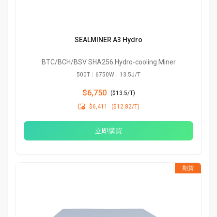
SEALMINER A3 Hydro
BTC/BCH/BSV SHA256 Hydro-cooling Miner
500T
|
6750W
|
13.5J/T
$6,750
(
$13.5/T
)

$6,411
($12.82/T)
立即購買
期貨