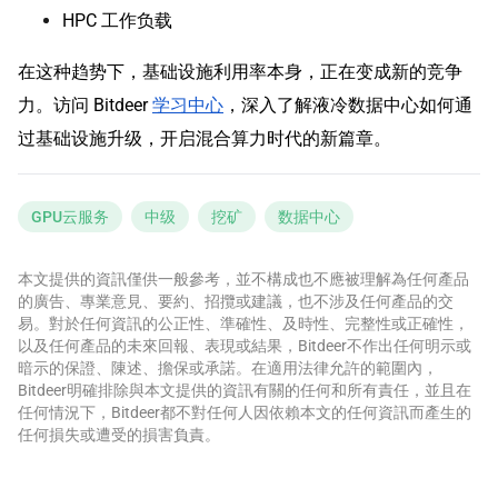
HPC 工作负载
在这种趋势下，基础设施利用率本身，正在变成新的竞争
力。访问 Bitdeer
学习中心
，深入了解液冷数据中心如何通
过基础设施升级，开启混合算力时代的新篇章。
GPU云服务
中级
挖矿
数据中心
本文提供的資訊僅供一般參考，並不構成也不應被理解為任何產品
的廣告、專業意見、要約、招攬或建議，也不涉及任何產品的交
易。對於任何資訊的公正性、準確性、及時性、完整性或正確性，
以及任何產品的未來回報、表現或結果，Bitdeer不作出任何明示或
暗示的保證、陳述、擔保或承諾。在適用法律允許的範圍內，
Bitdeer明確排除與本文提供的資訊有關的任何和所有責任，並且在
任何情況下，Bitdeer都不對任何人因依賴本文的任何資訊而產生的
任何損失或遭受的損害負責。