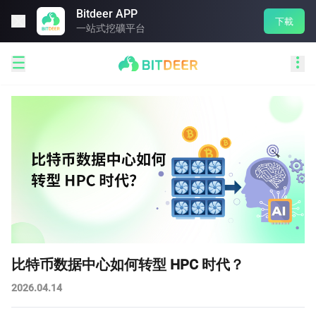
Bitdeer APP

下載
一站式挖礦平台


比特币数据中心如何转型 HPC 时代？
2026.04.14