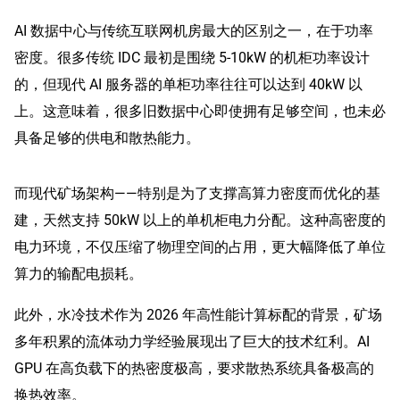
AI 数据中心与传统互联网机房最大的区别之一，在于功率
密度。很多传统 IDC 最初是围绕 5-10kW 的机柜功率设计
的，但现代 AI 服务器的单柜功率往往可以达到 40kW 以
上。这意味着，很多旧数据中心即使拥有足够空间，也未必
具备足够的供电和散热能力。
而现代矿场架构——特别是为了支撑高算力密度而优化的基
建，天然支持 50kW 以上的单机柜电力分配。这种高密度的
电力环境，不仅压缩了物理空间的占用，更大幅降低了单位
算力的输配电损耗。
此外，水冷技术作为 2026 年高性能计算标配的背景，矿场
多年积累的流体动力学经验展现出了巨大的技术红利。AI
GPU 在高负载下的热密度极高，要求散热系统具备极高的
换热效率。