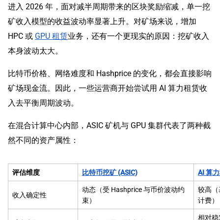
进入 2026 年，面对减半周期带来的区块奖励缩减，单一挖
矿收入模型的收益波动率显著上升。对矿场来说，增加
HPC 或
GPU 租赁
业务，还有一个更现实的原因：挖矿收入
本身波动太大。
比特币价格、网络难度和 Hashprice 的变化，都会直接影响
矿场现金流。因此，一些运营商开始尝试用 AI 算力租赁收
入去平衡周期波动。
在混合计算中心内部，ASIC 矿机与 GPU 集群代表了两种截
然不同的资产属性：
评估维度
比特币挖矿 (ASIC)
AI 算
动态（受 Hashprice 与币价波动约
较高（
收入确定性
束）
计费）
相对稳