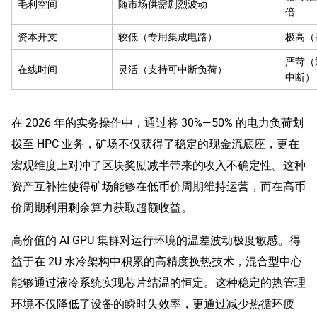
毛利空间
随市场供需剧烈波动
倍
资本开支
较低（专用集成电路）
极高（
严苛（通
在线时间
灵活（支持可中断负荷）
中断）
在 2026 年的实务操作中，通过将 30%—50% 的电力负荷划
拨至 HPC 业务，矿场不仅获得了稳定的现金流底座，更在
宏观维度上对冲了区块奖励减半带来的收入不确定性。这种
资产互补性使得矿场能够在低币价周期维持运营，而在高币
价周期利用剩余算力获取超额收益。
高价值的 AI GPU 集群对运行环境的温差波动极度敏感。得
益于在 2U 水冷架构中积累的高精度换热技术，混合型中心
能够通过液冷系统实现芯片结温的恒定。这种稳定的热管理
环境不仅降低了设备的瞬时失效率，更通过减少热循环疲