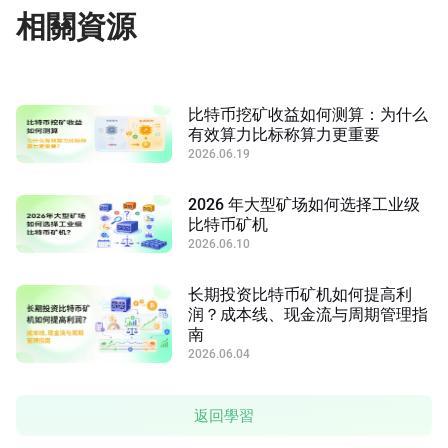
相關資源
比特币挖矿收益如何测算：为什么
有效算力比标称算力更重要
2026.06.19
2026 年大型矿场如何选择工业级
比特币矿机
2026.06.10
长期投资比特币矿机如何提高利
润？成本线、现金流与周期管理指
南
2026.06.04
返回學習