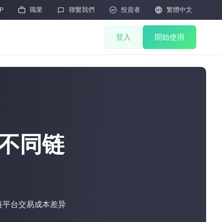
P

職業

聯繫我們

投資者

繁體中文
登入
開始使用
礦機商城
聯合挖礦
礦機抽簽
HOT
懂不同链
礦機拍賣
礦機售後
M
块链平台交易成本差异
雲算力