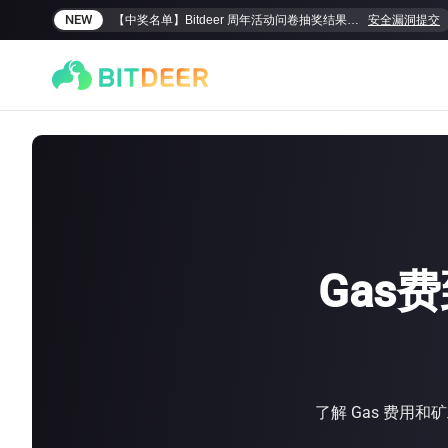
NEW
【中奖名单】Bitdeer 周年活动问卷抽奖结果揭晓！
安全漏洞提交
Gas
SEALMINER A4 Ultra Hydro
SEALMINER A3 Pro Hyd
886T
9.45J/T
660T
12.5J/T
|
|
敬請期待
$
9,900
(
$15/T
)
了解 Gas 费用

$
9,478
(
$14.36/T
)