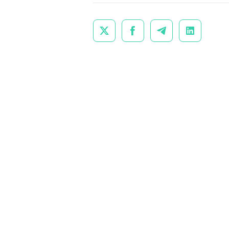



