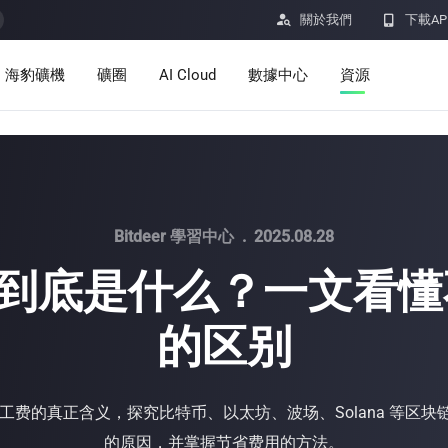

關於我們

下載AP
海豹礦機
礦圈
AI Cloud
數據中心
資源
服務
公告
定價
學習
資源
洞察
Bitdeer 學習中心
.
2025.08.28
费到底是什么？一文看
挖礦計算器
的区别
幫助中心
ro
Minerbase A40-欧版
Minerbase A40-美版
336 PCS
≈12*2.4*2.9M
336 PCS
≈12*2.4*2.9
|
|

應用程式
$
26,999
$
34,999
和矿工费的真正含义，探究比特币、以太坊、波场、Solana 等区
漏洞獎勵計劃
的原因，并掌握节省费用的方法。