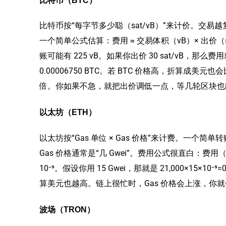
比特币按“每字节多少聪（sat/vB）”来计价。交
一个简单公式估算：费用 ≈ 交易体积（vB）× 出价（
账可能有 225 vB。如果你出价 30 sat/vB，那么费用
0.00006750 BTC。若 BTC 价格高，折算成
倍。你如果不急，就把出价调低一点，等几轮区块也
以太坊（ETH）
以太坊按“Gas 单位 × Gas 价格”来计费。一个简单转账
Gas 价格通常是“几 Gwei”。费用公式很直白：费用（ETH）
10⁻⁹。假设你用 15 Gwei，那就是 21,000×15×10⁻⁹
算美元也越高。链上很忙时，Gas 价格会上涨，你就
波场（TRON）