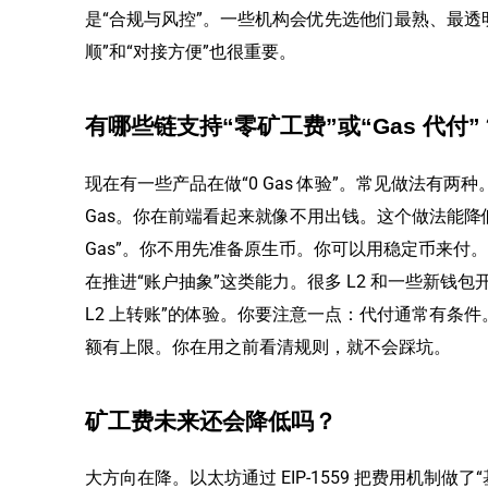
是“合规与风控”。一些机构会优先选他们最熟、最透
顺”和“对接方便”也很重要。
有哪些链支持“零矿工费”或“Gas 代付”
现在有一些产品在做“0 Gas 体验”。常见做法有两
Gas。你在前端看起来就像不用出钱。这个做法能降
Gas”。你不用先准备原生币。你可以用稳定币来付
在推进“账户抽象”这类能力。很多 L2 和一些新钱包开
L2 上转账”的体验。你要注意一点：代付通常有条
额有上限。你在用之前看清规则，就不会踩坑。
矿工费未来还会降低吗？
大方向在降。以太坊通过 EIP-1559 把费用机制做了