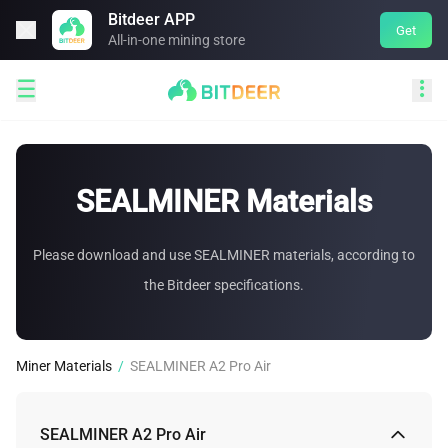
Bitdeer APP

Get
All-in-one mining store


SEALMINER Materials
Please download and use SEALMINER materials, according to
the Bitdeer specifications.
Miner Materials
/
SEALMINER A2 Pro Air
SEALMINER A2 Pro Air