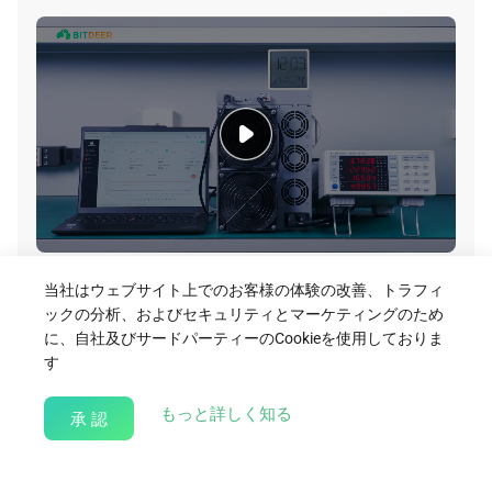
A2 Pro Air Video
当社はウェブサイト上でのお客様の体験の改善、トラフィ
ックの分析、およびセキュリティとマーケティングのため
Download
に、自社及びサードパーティーのCookieを使用しておりま
す
about our Cookie Policy
もっと詳しく知る
承 認