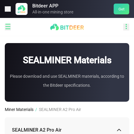
Bitdeer APP

Get
All-in-one mining store


SEALMINER Materials
Please download and use SEALMINER materials, according to
the Bitdeer specifications.
Miner Materials
/
SEALMINER A2 Pro Air
SEALMINER A2 Pro Air