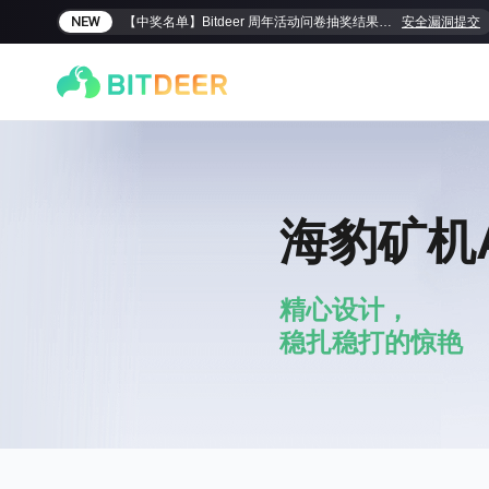
NEW
【中奖名单】Bitdeer 周年活动问卷抽奖结果揭晓！
安全漏洞提交
海豹矿机
精心设计，
稳扎稳打的惊艳
SEALMINER A4 Ultra Hydro
SEALMINER A3 Pro Hy
886T
9.45J/T
660T
12.5J/T
|
|
敬请期待
$
9,900
(
$15/T
)

$
9,478
(
$14.36/T
)