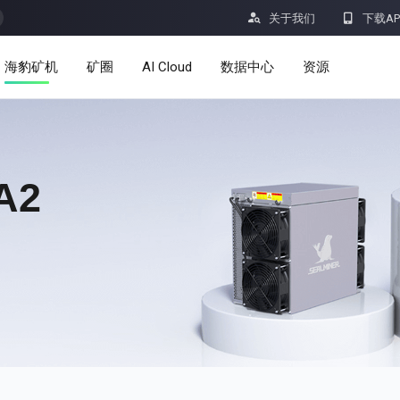


关于我们
下载AP
海豹矿机
矿圈
AI Cloud
数据中心
资源
服务
公告
定价
学习
A2
资源
洞察
挖矿计算器
帮助中心
dro
Minerbase A40-欧版
Minerbase A40-美版
336 PCS
≈12*2.4*2.9M
336 PCS
≈12*2.4*2.9
|
|

应用程式
$
26,999
$
34,999
漏洞奖励计划