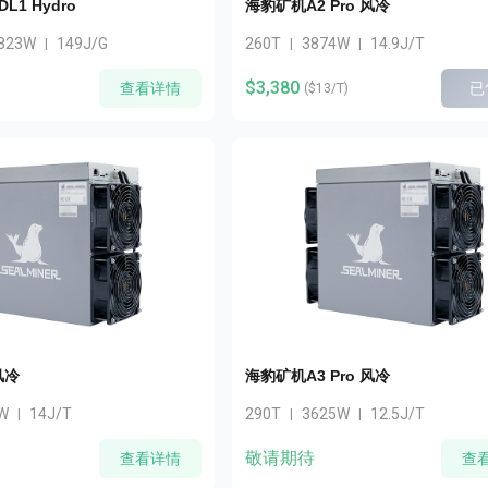
DL1 Hydro
海豹矿机A2 Pro 风冷
823W
149J/G
260T
3874W
14.9J/T
|
|
|
$3,380
查看详情
已
(
$13/T
)
风冷
海豹矿机A3 Pro 风冷
W
14J/T
290T
3625W
12.5J/T
|
|
|
敬请期待
查看详情
查