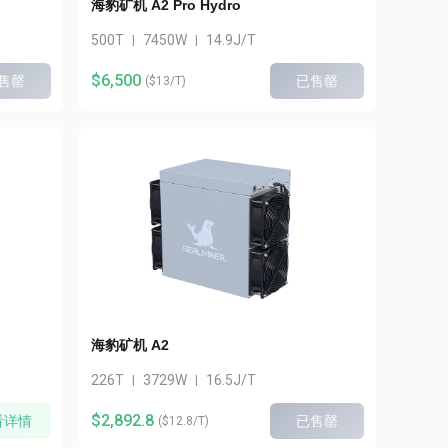
海豹矿机 A2 Pro Hydro
500T
7450W
14.9J/T
|
|
$6,500
售罄
已售罄
(
$13/T
)
海豹矿机 A2
226T
3729W
16.5J/T
|
|
$2,892.8
看详情
已售罄
(
$12.8/T
)