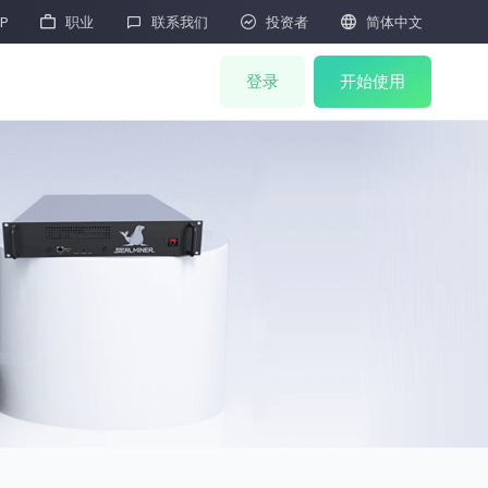




P
职业
联系我们
投资者
简体中文
登录
开始使用
矿机商城
联合挖矿
矿机抽签
HOT
矿机拍卖
矿机售后
M
云算力