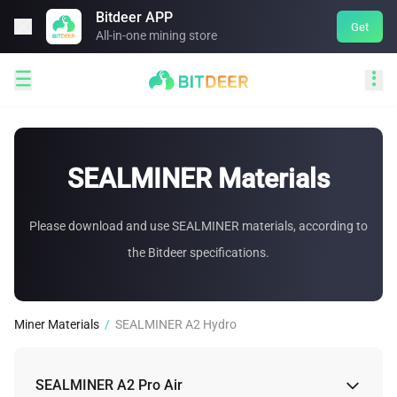
Bitdeer APP

Get
All-in-one mining store


SEALMINER Materials
Please download and use SEALMINER materials, according to
the Bitdeer specifications.
Miner Materials
/
SEALMINER A2 Hydro
SEALMINER A2 Pro Air