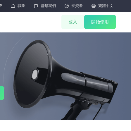
P

職業

聯繫我們

投資者

繁體中文
登入
開始使用
礦機商城
聯合挖礦
礦機抽簽
HOT
礦機拍賣
礦機售後
M
雲算力