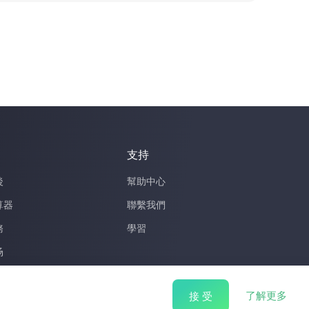
支持
後
幫助中心
算器
聯繫我們
務
學習
场
心
abou
了解更多
接 受
察