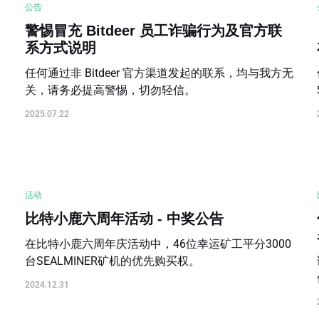
公告
警惕冒充 Bitdeer 员工诈骗行为及官方联
系方式说明
任何通过非 Bitdeer 官方渠道发起的联系，均与我方无
关，请务必提高警惕，切勿轻信。
2025.07.22
活动
比特小鹿六周年活动 - 中奖公告
在比特小鹿六周年庆活动中，46位幸运矿工平分3000
台SEALMINER矿机的优先购买权。
2024.12.31