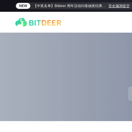
NEW
【中奖名单】Bitdeer 周年活动问卷抽奖结果揭晓！
安全漏洞提交
SEALMINER A4 Ultra Hydro
SEALMINER A3 Pro Hyd
886T
9.45J/T
660T
12.5J/T
|
|
敬請期待
$
9,900
(
$15/T
)

$
9,478
(
$14.36/T
)