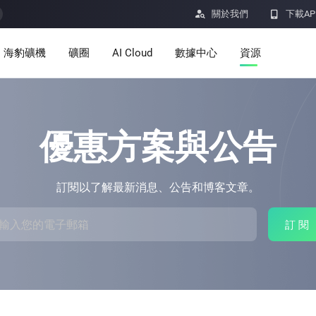

關於我們

下載AP
海豹礦機
礦圈
AI Cloud
數據中心
資源
服務
公告
定價
學習
優惠方案與公告
資源
洞察
訂閱以了解最新消息、公告和博客文章。
挖礦計算器
訂 閱
幫助中心
ro
Minerbase A40-欧版
Minerbase A40-美版
336 PCS
≈12*2.4*2.9M
336 PCS
≈12*2.4*2.9
|
|

應用程式
$
26,999
$
34,999
漏洞獎勵計劃